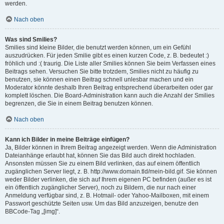
werden.
Nach oben
Was sind Smilies?
Smilies sind kleine Bilder, die benutzt werden können, um ein Gefühl
auszudrücken. Für jeden Smilie gibt es einen kurzen Code, z. B. bedeutet :)
fröhlich und :( traurig. Die Liste aller Smilies können Sie beim Verfassen eines
Beitrags sehen. Versuchen Sie bitte trotzdem, Smilies nicht zu häufig zu
benutzen, sie können einen Beitrag schnell unlesbar machen und ein
Moderator könnte deshalb Ihren Beitrag entsprechend überarbeiten oder gar
komplett löschen. Die Board-Administration kann auch die Anzahl der Smilies
begrenzen, die Sie in einem Beitrag benutzen können.
Nach oben
Kann ich Bilder in meine Beiträge einfügen?
Ja, Bilder können in Ihrem Beitrag angezeigt werden. Wenn die Administration
Dateianhänge erlaubt hat, können Sie das Bild auch direkt hochladen.
Ansonsten müssen Sie zu einem Bild verlinken, das auf einem öffentlich
zugänglichen Server liegt, z. B. http://www.domain.tld/mein-bild.gif. Sie können
weder Bilder verlinken, die sich auf Ihrem eigenen PC befinden (außer es ist
ein öffentlich zugänglicher Server), noch zu Bildern, die nur nach einer
Anmeldung verfügbar sind, z. B. Hotmail- oder Yahoo-Mailboxen, mit einem
Passwort geschützte Seiten usw. Um das Bild anzuzeigen, benutze den
BBCode-Tag „[img]“.