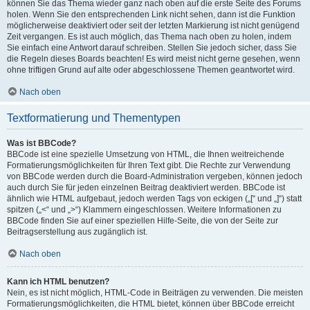
können Sie das Thema wieder ganz nach oben auf die erste Seite des Forums
holen. Wenn Sie den entsprechenden Link nicht sehen, dann ist die Funktion
möglicherweise deaktiviert oder seit der letzten Markierung ist nicht genügend
Zeit vergangen. Es ist auch möglich, das Thema nach oben zu holen, indem
Sie einfach eine Antwort darauf schreiben. Stellen Sie jedoch sicher, dass Sie
die Regeln dieses Boards beachten! Es wird meist nicht gerne gesehen, wenn
ohne triftigen Grund auf alte oder abgeschlossene Themen geantwortet wird.
Nach oben
Textformatierung und Thementypen
Was ist BBCode?
BBCode ist eine spezielle Umsetzung von HTML, die Ihnen weitreichende
Formatierungsmöglichkeiten für Ihren Text gibt. Die Rechte zur Verwendung
von BBCode werden durch die Board-Administration vergeben, können jedoch
auch durch Sie für jeden einzelnen Beitrag deaktiviert werden. BBCode ist
ähnlich wie HTML aufgebaut, jedoch werden Tags von eckigen („[“ und „]“) statt
spitzen („<“ und „>“) Klammern eingeschlossen. Weitere Informationen zu
BBCode finden Sie auf einer speziellen Hilfe-Seite, die von der Seite zur
Beitragserstellung aus zugänglich ist.
Nach oben
Kann ich HTML benutzen?
Nein, es ist nicht möglich, HTML-Code in Beiträgen zu verwenden. Die meisten
Formatierungsmöglichkeiten, die HTML bietet, können über BBCode erreicht