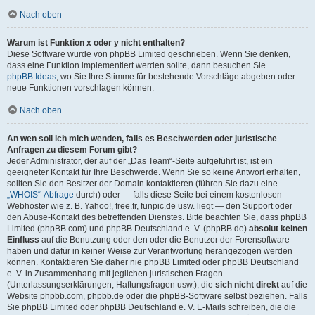
Nach oben
Warum ist Funktion x oder y nicht enthalten?
Diese Software wurde von phpBB Limited geschrieben. Wenn Sie denken,
dass eine Funktion implementiert werden sollte, dann besuchen Sie
phpBB Ideas
, wo Sie Ihre Stimme für bestehende Vorschläge abgeben oder
neue Funktionen vorschlagen können.
Nach oben
An wen soll ich mich wenden, falls es Beschwerden oder juristische
Anfragen zu diesem Forum gibt?
Jeder Administrator, der auf der „Das Team“-Seite aufgeführt ist, ist ein
geeigneter Kontakt für Ihre Beschwerde. Wenn Sie so keine Antwort erhalten,
sollten Sie den Besitzer der Domain kontaktieren (führen Sie dazu eine
„WHOIS“-Abfrage
durch) oder — falls diese Seite bei einem kostenlosen
Webhoster wie z. B. Yahoo!, free.fr, funpic.de usw. liegt — den Support oder
den Abuse-Kontakt des betreffenden Dienstes. Bitte beachten Sie, dass phpBB
Limited (phpBB.com) und phpBB Deutschland e. V. (phpBB.de)
absolut keinen
Einfluss
auf die Benutzung oder den oder die Benutzer der Forensoftware
haben und dafür in keiner Weise zur Verantwortung herangezogen werden
können. Kontaktieren Sie daher nie phpBB Limited oder phpBB Deutschland
e. V. in Zusammenhang mit jeglichen juristischen Fragen
(Unterlassungserklärungen, Haftungsfragen usw.), die
sich nicht direkt
auf die
Website phpbb.com, phpbb.de oder die phpBB-Software selbst beziehen. Falls
Sie phpBB Limited oder phpBB Deutschland e. V. E-Mails schreiben, die die