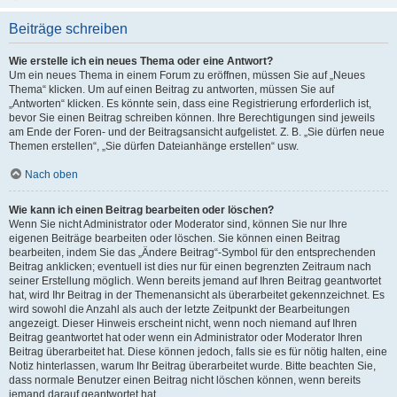
Beiträge schreiben
Wie erstelle ich ein neues Thema oder eine Antwort?
Um ein neues Thema in einem Forum zu eröffnen, müssen Sie auf „Neues
Thema“ klicken. Um auf einen Beitrag zu antworten, müssen Sie auf
„Antworten“ klicken. Es könnte sein, dass eine Registrierung erforderlich ist,
bevor Sie einen Beitrag schreiben können. Ihre Berechtigungen sind jeweils
am Ende der Foren- und der Beitragsansicht aufgelistet. Z. B. „Sie dürfen neue
Themen erstellen“, „Sie dürfen Dateianhänge erstellen“ usw.
Nach oben
Wie kann ich einen Beitrag bearbeiten oder löschen?
Wenn Sie nicht Administrator oder Moderator sind, können Sie nur Ihre
eigenen Beiträge bearbeiten oder löschen. Sie können einen Beitrag
bearbeiten, indem Sie das „Ändere Beitrag“-Symbol für den entsprechenden
Beitrag anklicken; eventuell ist dies nur für einen begrenzten Zeitraum nach
seiner Erstellung möglich. Wenn bereits jemand auf Ihren Beitrag geantwortet
hat, wird Ihr Beitrag in der Themenansicht als überarbeitet gekennzeichnet. Es
wird sowohl die Anzahl als auch der letzte Zeitpunkt der Bearbeitungen
angezeigt. Dieser Hinweis erscheint nicht, wenn noch niemand auf Ihren
Beitrag geantwortet hat oder wenn ein Administrator oder Moderator Ihren
Beitrag überarbeitet hat. Diese können jedoch, falls sie es für nötig halten, eine
Notiz hinterlassen, warum Ihr Beitrag überarbeitet wurde. Bitte beachten Sie,
dass normale Benutzer einen Beitrag nicht löschen können, wenn bereits
jemand darauf geantwortet hat.