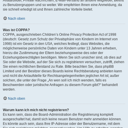
Avatarbilder, Private Nachrichten, E-Mail-Versand an andere Mitglieder, Beitritt
zu Benutzergruppen und so weiter. Wir empfehlen Ihnen eine Anmeldung, da
sie schnell erledigt ist und Ihnen zahlreiche Vorteile bietet.
Nach oben
Was ist COPPA?
COPPA, ausgeschrieben Children’s Online Privacy Protection Act of 1998
(deutsch: Gesetz zum Schutz der Privatsphäre von Kindern im Internet von
1998) ist ein Gesetz in den USA, welches festlegt, dass Websites, die
möglicherweise persönliche Daten von Kindern unter 13 Jahren erheben,
hierzu die Zustimmung der Eltern beziehungsweise des oder der
Erziehungsberechtigten benötigen. Wenn Sie sich unsicher sind, ob dies auf
Sie oder die Website, auf der Sie sich zu registrieren versuchen, zutrifft, ziehen
Sie einen rechtlichen Beistand zu Rate. Bitte beachten Sie, dass phpBB
Limited und der Besitzer dieses Boards keine Rechtsberatung anbieten kann
und nicht die Anlaufstelle für Rechtsangelegenheiten jeglicher Art ist; außer
solchen, die unter der Frage „An wen soll ich mich wenden, falls es
Beschwerden oder juristische Anfragen zu diesem Forum gibt?“ behandelt
werden.
Nach oben
Warum kann ich mich nicht registrieren?
Es kann sein, dass die Board-Administration die Registrierung komplett
ausgeschaltet hat, damit sich keine neuen Benutzer mehr anmelden können.
Es könnte auch sein, dass Ihre IP-Adresse oder der Benutzername, mit dem