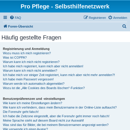
Pro Pflege - Selbsthilfenetzwerk
FAQ
Registrieren
Anmelden
S
Foren-Übersicht
u
Häufig gestellte Fragen
c
h
Registrierung und Anmeldung
Wozu muss ich mich registrieren?
e
Was ist COPPA?
Warum kann ich mich nicht registrieren?
Ich habe mich registriert, kann mich aber nicht anmelden!
Warum kann ich mich nicht anmelden?
Ich habe mich vor einiger Zeit registriert, kann mich aber nicht mehr anmelden?!
Ich habe mein Passwort vergessen!
Warum werde ich automatisch abgemeldet?
Wozu ist die „Alle Cookies des Boards löschen“-Funktion?
Benutzerpräferenzen und -einstellungen
Wie kann ich meine Einstellungen ändern?
Wie kann ich verhindern, dass mein Benutzername in der Online-Liste auftaucht?
Die Forenuhr geht falsch!
Ich habe die Zeitzone eingestellt, aber die Forenuhr geht immer noch falsch!
Meine Sprache steht auf diesem Board nicht zur Auswahl!
Was sind das für Bilder, die bei meinem Benutzernamen angezeigt werden?
Wie verwende ich einen Avatar?