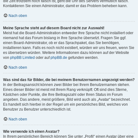
die Zeit trotzdem noch falsch ist, geht die Uhr des Servers vermutlich falsch.
Kontaktieren Sie einen Administrator, damit er das Problem beheben kann.
Nach oben
Meine Sprache steht auf diesem Board nicht zur Auswahl!
Meist hat die Board-Administration entweder Ihre Sprache nicht installiert oder
niemand hat das Forum bislang in Ihre Sprache übersetzt. Fragen Sie ggf.
einen Board-Administrator, ob er das Sprachpaket, das Sie benötigen,
installieren kann. Falls es noch nicht existiert, würden wir uns freuen, wenn Sie
es übersetzen würden. Weitere Informationen dazu können auf der Website
von
phpBB Limited
oder auf
phpBB.de
gefunden werden.
Nach oben
Was sind das für Bilder, die bei meinem Benutzernamen angezeigt werden?
In der Beitragsansicht können zwei Bilder bei Ihrem Benutzernamen stehen.
Eines dieser Bilder ist meist mit Ihrem Rang verknüpft: Oft sind dies Sterne,
Kästchen oder Punkte, die Ihre Beitragszahl oder Ihren Status im Forum
angeben. Das andere, meist größere, Bild wird auch als „Avatar“ bezeichnet.
Es handelt sich hierbei in der Regel um ein persönliches Bild, welches von
Benutzer zu Benutzer unterschiedlich ist.
Nach oben
Wie verwende ich einen Avatar?
In Ihrem persönlichen Bereich können Sie unter „Profil“ einen Avatar über eine