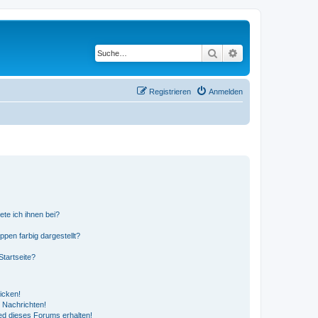
Suche
Erweiterte Suche
Registrieren
Anmelden
ete ich ihnen bei?
en farbig dargestellt?
tartseite?
icken!
 Nachrichten!
ed dieses Forums erhalten!