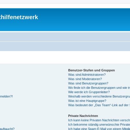
thilfenetzwerk
Benutzer-Stufen und Gruppen
Was sind Administratoren?
Was sind Moderatoren?
Was sind Benutzergruppen?
Wo finde ich die Benutzergruppen und wie tr
Wie werde ich Gruppenleiter?
anmelden?!
Weshalb werden verschiedene Benutzergrupp
Was ist eine Hauptgruppe?
Was bedeutet der „Das Team“-Link auf der S
Private Nachrichten
Ich kann keine Privaten Nachrichten versch
Ich bekomme ständig unerwünschte Private
auftaucht?
Ich habe eine Spam-E-Mail von einem Mitgli