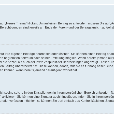
f „Neues Thema“ klicken. Um auf einen Beitrag zu antworten, müssen Sie auf „Ant
e Berechtigungen sind jeweils am Ende der Foren- und der Beitragsansicht aufgeliste
nur Ihre eigenen Beiträge bearbeiten oder löschen. Sie können einen Beitrag bear
nen begrenzten Zeitraum nach seiner Erstellung möglich. Wenn bereits jemand auf Ih
 die Anzahl als auch der letzte Zeitpunkt der Bearbeitungen angezeigt. Dieser Hi
 Beitrag überarbeitet hat. Diese können jedoch, falls sie es für nötig halten, eine 
hen können, wenn bereits jemand darauf geantwortet hat.
hst eine solche in den Einstellungen in Ihrem persönlichen Bereich entwerfen. Na
 aktivieren. Sie können eine Signatur auch hinzufügen, indem Sie in Ihrem persö
gnatur verfassen möchten, so können Sie dort einfach das Kontrollkästchen „Signa