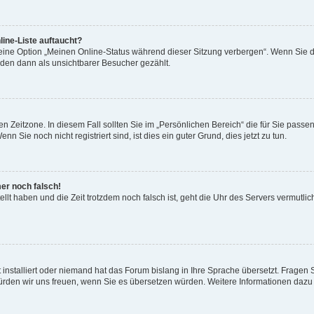
ine-Liste auftaucht?
 eine Option „Meinen Online-Status während dieser Sitzung verbergen“. Wenn Sie d
rden dann als unsichtbarer Besucher gezählt.
n Zeitzone. In diesem Fall sollten Sie im „Persönlichen Bereich“ die für Sie passend
 Sie noch nicht registriert sind, ist dies ein guter Grund, dies jetzt zu tun.
mer noch falsch!
ellt haben und die Zeit trotzdem noch falsch ist, geht die Uhr des Servers vermutlic
 installiert oder niemand hat das Forum bislang in Ihre Sprache übersetzt. Fragen 
t, würden wir uns freuen, wenn Sie es übersetzen würden. Weitere Informationen da