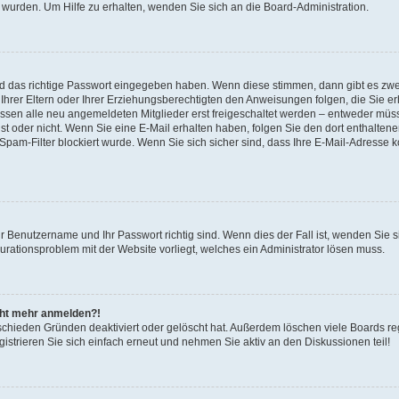
 wurden. Um Hilfe zu erhalten, wenden Sie sich an die Board-Administration.
nd das richtige Passwort eingegeben haben. Wenn diese stimmen, dann gibt es zw
Ihrer Eltern oder Ihrer Erziehungsberechtigten den Anweisungen folgen, die Sie erh
üssen alle neu angemeldeten Mitglieder erst freigeschaltet werden – entweder müsse
 ist oder nicht. Wenn Sie eine E-Mail erhalten haben, folgen Sie den dort enthalte
pam-Filter blockiert wurde. Wenn Sie sich sicher sind, dass Ihre E-Mail-Adresse 
hr Benutzername und Ihr Passwort richtig sind. Wenn dies der Fall ist, wenden Sie
gurationsproblem mit der Website vorliegt, welches ein Administrator lösen muss.
icht mehr anmelden?!
schieden Gründen deaktiviert oder gelöscht hat. Außerdem löschen viele Boards reg
strieren Sie sich einfach erneut und nehmen Sie aktiv an den Diskussionen teil!