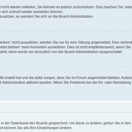
rt nicht wieder mitteilen, Sie können es jedoch zurücksetzen. Dies machen Sie, in
e sich schnell wieder anmelden können.
ckzusetzen, so wenden Sie sich an die Board-Administration.
ben“ nicht auswählen, werden Sie nur für eine Sitzung angemeldet. Dies verhinde
et bleiben“ beim Anmelden auswählen. Dies ist nicht empfehlenswert, wenn Sie s
steht, dann wurde sie vermutlich von der Board-Administration ausgeschaltet.
pBB erstellt hat und die dafür sorgen, dass Sie im Forum angemeldet bleiben. Auß
rd-Administration aktiviert wurden. Wenn Sie Probleme bei der An- oder Abmeldun
en in der Datenbank des Boards gespeichert. Um diese zu ändern, gehen Sie in den 
rt können Sie alle Ihre Einstellungen ändern.