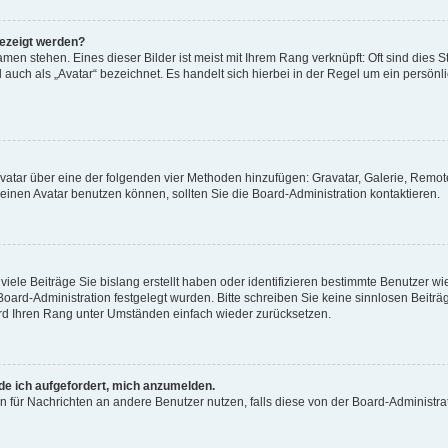
gezeigt werden?
men stehen. Eines dieser Bilder ist meist mit Ihrem Rang verknüpft: Oft sind dies S
auch als „Avatar“ bezeichnet. Es handelt sich hierbei in der Regel um ein persönl
 Avatar über eine der folgenden vier Methoden hinzufügen: Gravatar, Galerie, Rem
inen Avatar benutzen können, sollten Sie die Board-Administration kontaktieren.
iele Beiträge Sie bislang erstellt haben oder identifizieren bestimmte Benutzer
 Board-Administration festgelegt wurden. Bitte schreiben Sie keine sinnlosen Beit
wird Ihren Rang unter Umständen einfach wieder zurücksetzen.
rde ich aufgefordert, mich anzumelden.
ion für Nachrichten an andere Benutzer nutzen, falls diese von der Board-Administ