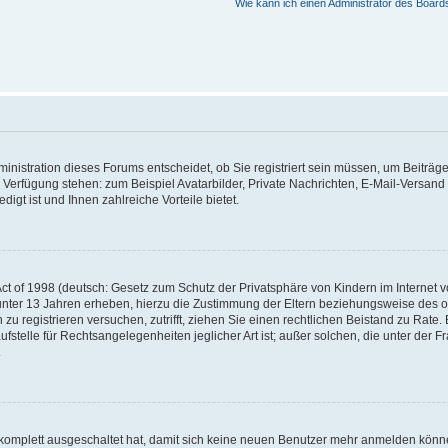
Wie kann ich einen Administrator des Board
nistration dieses Forums entscheidet, ob Sie registriert sein müssen, um Beiträge z
ur Verfügung stehen: zum Beispiel Avatarbilder, Private Nachrichten, E-Mail-Versand
igt ist und Ihnen zahlreiche Vorteile bietet.
t of 1998 (deutsch: Gesetz zum Schutz der Privatsphäre von Kindern im Internet vo
unter 13 Jahren erheben, hierzu die Zustimmung der Eltern beziehungsweise des o
h zu registrieren versuchen, zutrifft, ziehen Sie einen rechtlichen Beistand zu Rat
stelle für Rechtsangelegenheiten jeglicher Art ist; außer solchen, die unter der 
.
 komplett ausgeschaltet hat, damit sich keine neuen Benutzer mehr anmelden könne