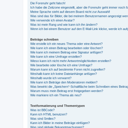
Die Forenuhr geht falsch!
Ich habe die Zeitzone eingestellt, aber die Forenuhr geht immer noch f
Meine Sprache steht auf diesem Board nicht zur Auswahl!
Was sind das für Bilder, die bei meinem Benutzernamen angezeigt we
Wie verwende ich einen Avatar?
Was ist mein Rang und wie kann ich ihn ändern?
Wenn ich bei einem Benutzer auf den E-Mail-Link klicke, werde ich au
Beiträge schreiben
Wie erstelle ich ein neues Thema oder eine Antwort?
Wie kann ich einen Beitrag bearbeiten oder löschen?
Wie kann ich meinem Beitrag eine Signatur anfügen?
Wie kann ich eine Umfrage erstellen?
Wieso kann ich nicht mehr Antwortmöglichkeiten erstellen?
Wie bearbeite oder lösche ich eine Umfrage?
Warum kann ich auf bestimmte Foren nicht zugreifen?
Weshalb kann ich keine Dateianhänge anfügen?
Weshalb wurde ich verwarnt?
Wie kann ich Beiträge den Moderatoren melden?
Was bewirkt die „Speichern“-Schaltfläche beim Schreiben eines Beitra
Warum muss mein Beitrag erst freigegeben werden?
Wie markiere ich ein Thema als neu?
Textformatierung und Thementypen
Was ist BBCode?
Kann ich HTML benutzen?
Was sind Smilies?
Kann ich Bilder in meine Beiträge einfügen?
Was sind globale Bekanntmachungen?