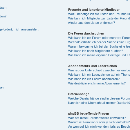
alsch!
Freunde und ignorierte Mitglieder
Wozu benötige ich die Listen der Freunde un
rden?
Wie kann ich Mitglieder zur Liste der Freund
wieder aus den Listen entfernen?
fgefordert, mich anzumelden.
Die Foren durchsuchen
Wie kann ich ein Forum oder mehrere For
Weshalb erhalte ich bei der Suche keine Er
Warum bekomme ich bei der Suche eine lee
Wie kann ich nach Mitgliedern suchen?
Wie kann ich meine eigenen Beiträge und T
Abonnements und Lesezeichen
Was ist der Unterschied zwischen einem L
Wie kann ich ein Lesezeichen auf ein Them
Wie kann ich ein Forum abonnieren?
Wie deaktiviere ich meine Abonnements?
gs?
Dateianhänge
Welche Dateianhänge sind in diesem Forum
Kann ich eine Übersicht all meiner Dateian
phpBB betreffende Fragen
Wer hat diese Forensoftware entwickelt?
Warum ist Funktion x oder y nicht enthalten
An wen soll ich mich wenden, falls es Besc