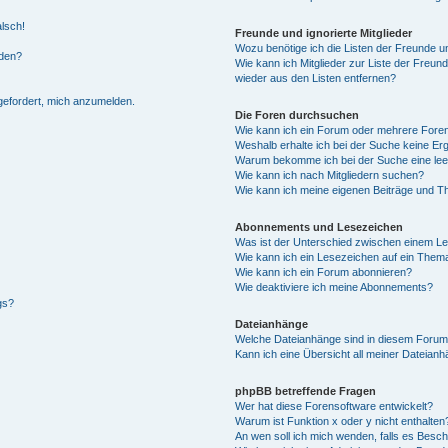
alsch!
Freunde und ignorierte Mitglieder
Wozu benötige ich die Listen der Freunde un
rden?
Wie kann ich Mitglieder zur Liste der Freund
wieder aus den Listen entfernen?
fgefordert, mich anzumelden.
Die Foren durchsuchen
Wie kann ich ein Forum oder mehrere For
Weshalb erhalte ich bei der Suche keine Er
Warum bekomme ich bei der Suche eine lee
Wie kann ich nach Mitgliedern suchen?
Wie kann ich meine eigenen Beiträge und T
Abonnements und Lesezeichen
Was ist der Unterschied zwischen einem L
Wie kann ich ein Lesezeichen auf ein Them
Wie kann ich ein Forum abonnieren?
Wie deaktiviere ich meine Abonnements?
gs?
Dateianhänge
Welche Dateianhänge sind in diesem Forum
Kann ich eine Übersicht all meiner Dateian
phpBB betreffende Fragen
Wer hat diese Forensoftware entwickelt?
Warum ist Funktion x oder y nicht enthalten
An wen soll ich mich wenden, falls es Besc