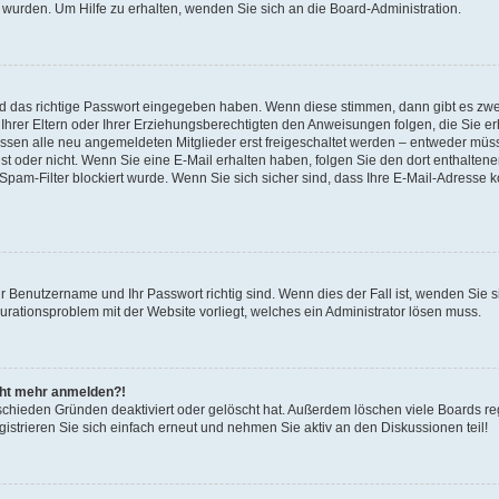
 wurden. Um Hilfe zu erhalten, wenden Sie sich an die Board-Administration.
nd das richtige Passwort eingegeben haben. Wenn diese stimmen, dann gibt es zw
Ihrer Eltern oder Ihrer Erziehungsberechtigten den Anweisungen folgen, die Sie erh
üssen alle neu angemeldeten Mitglieder erst freigeschaltet werden – entweder müsse
 ist oder nicht. Wenn Sie eine E-Mail erhalten haben, folgen Sie den dort enthalte
pam-Filter blockiert wurde. Wenn Sie sich sicher sind, dass Ihre E-Mail-Adresse 
hr Benutzername und Ihr Passwort richtig sind. Wenn dies der Fall ist, wenden Sie
gurationsproblem mit der Website vorliegt, welches ein Administrator lösen muss.
icht mehr anmelden?!
schieden Gründen deaktiviert oder gelöscht hat. Außerdem löschen viele Boards reg
strieren Sie sich einfach erneut und nehmen Sie aktiv an den Diskussionen teil!