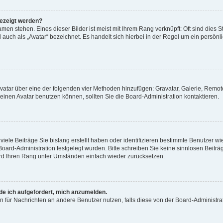
gezeigt werden?
men stehen. Eines dieser Bilder ist meist mit Ihrem Rang verknüpft: Oft sind dies S
auch als „Avatar“ bezeichnet. Es handelt sich hierbei in der Regel um ein persönl
 Avatar über eine der folgenden vier Methoden hinzufügen: Gravatar, Galerie, Rem
inen Avatar benutzen können, sollten Sie die Board-Administration kontaktieren.
iele Beiträge Sie bislang erstellt haben oder identifizieren bestimmte Benutzer
 Board-Administration festgelegt wurden. Bitte schreiben Sie keine sinnlosen Beit
wird Ihren Rang unter Umständen einfach wieder zurücksetzen.
rde ich aufgefordert, mich anzumelden.
ion für Nachrichten an andere Benutzer nutzen, falls diese von der Board-Administ