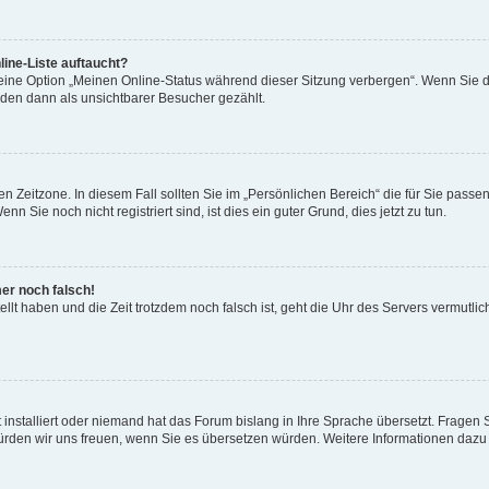
ine-Liste auftaucht?
 eine Option „Meinen Online-Status während dieser Sitzung verbergen“. Wenn Sie d
rden dann als unsichtbarer Besucher gezählt.
n Zeitzone. In diesem Fall sollten Sie im „Persönlichen Bereich“ die für Sie passend
 Sie noch nicht registriert sind, ist dies ein guter Grund, dies jetzt zu tun.
mer noch falsch!
ellt haben und die Zeit trotzdem noch falsch ist, geht die Uhr des Servers vermutlic
 installiert oder niemand hat das Forum bislang in Ihre Sprache übersetzt. Fragen 
t, würden wir uns freuen, wenn Sie es übersetzen würden. Weitere Informationen da