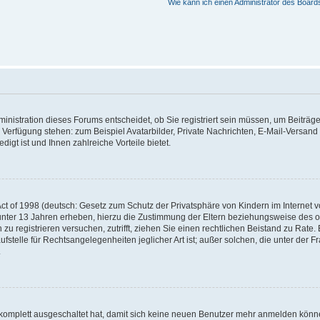
Wie kann ich einen Administrator des Board
nistration dieses Forums entscheidet, ob Sie registriert sein müssen, um Beiträge z
ur Verfügung stehen: zum Beispiel Avatarbilder, Private Nachrichten, E-Mail-Versand
igt ist und Ihnen zahlreiche Vorteile bietet.
t of 1998 (deutsch: Gesetz zum Schutz der Privatsphäre von Kindern im Internet vo
unter 13 Jahren erheben, hierzu die Zustimmung der Eltern beziehungsweise des o
h zu registrieren versuchen, zutrifft, ziehen Sie einen rechtlichen Beistand zu Rat
stelle für Rechtsangelegenheiten jeglicher Art ist; außer solchen, die unter der 
.
 komplett ausgeschaltet hat, damit sich keine neuen Benutzer mehr anmelden könne