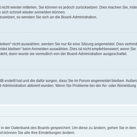
rt nicht wieder mitteilen, Sie können es jedoch zurücksetzen. Dies machen Sie, in
e sich schnell wieder anmelden können.
ckzusetzen, so wenden Sie sich an die Board-Administration.
ben“ nicht auswählen, werden Sie nur für eine Sitzung angemeldet. Dies verhinde
et bleiben“ beim Anmelden auswählen. Dies ist nicht empfehlenswert, wenn Sie s
steht, dann wurde sie vermutlich von der Board-Administration ausgeschaltet.
pBB erstellt hat und die dafür sorgen, dass Sie im Forum angemeldet bleiben. Auß
rd-Administration aktiviert wurden. Wenn Sie Probleme bei der An- oder Abmeldun
en in der Datenbank des Boards gespeichert. Um diese zu ändern, gehen Sie in den 
rt können Sie alle Ihre Einstellungen ändern.