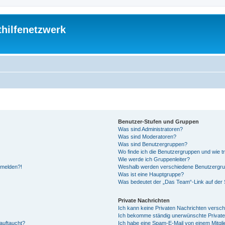
thilfenetzwerk
Benutzer-Stufen und Gruppen
Was sind Administratoren?
Was sind Moderatoren?
Was sind Benutzergruppen?
Wo finde ich die Benutzergruppen und wie tr
Wie werde ich Gruppenleiter?
anmelden?!
Weshalb werden verschiedene Benutzergrupp
Was ist eine Hauptgruppe?
Was bedeutet der „Das Team“-Link auf der S
Private Nachrichten
Ich kann keine Privaten Nachrichten versch
Ich bekomme ständig unerwünschte Private
auftaucht?
Ich habe eine Spam-E-Mail von einem Mitgli