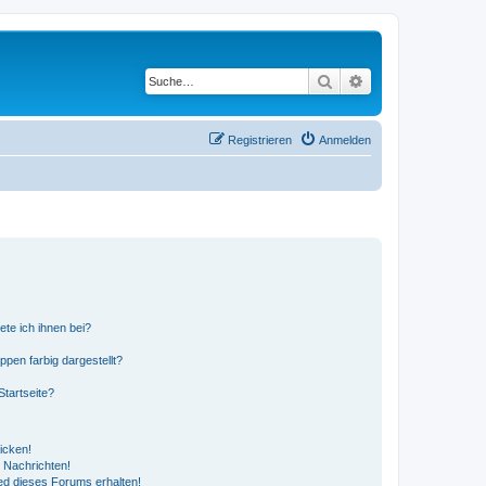
Suche
Erweiterte Suche
Registrieren
Anmelden
ete ich ihnen bei?
en farbig dargestellt?
tartseite?
icken!
 Nachrichten!
ed dieses Forums erhalten!