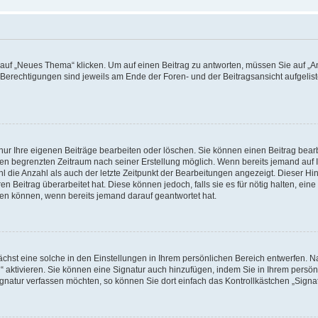
f „Neues Thema“ klicken. Um auf einen Beitrag zu antworten, müssen Sie auf „Ant
e Berechtigungen sind jeweils am Ende der Foren- und der Beitragsansicht aufgeliste
nur Ihre eigenen Beiträge bearbeiten oder löschen. Sie können einen Beitrag bear
nen begrenzten Zeitraum nach seiner Erstellung möglich. Wenn bereits jemand auf Ih
 die Anzahl als auch der letzte Zeitpunkt der Bearbeitungen angezeigt. Dieser Hi
 Beitrag überarbeitet hat. Diese können jedoch, falls sie es für nötig halten, eine 
hen können, wenn bereits jemand darauf geantwortet hat.
hst eine solche in den Einstellungen in Ihrem persönlichen Bereich entwerfen. Na
 aktivieren. Sie können eine Signatur auch hinzufügen, indem Sie in Ihrem persö
gnatur verfassen möchten, so können Sie dort einfach das Kontrollkästchen „Signa