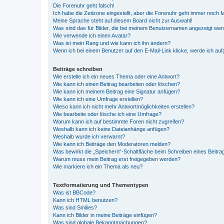
Die Forenuhr geht falsch!
Ich habe die Zeitzone eingestellt, aber die Forenuhr geht immer noch f
Meine Sprache steht auf diesem Board nicht zur Auswahl!
Was sind das für Bilder, die bei meinem Benutzernamen angezeigt we
Wie verwende ich einen Avatar?
Was ist mein Rang und wie kann ich ihn ändern?
Wenn ich bei einem Benutzer auf den E-Mail-Link klicke, werde ich au
Beiträge schreiben
Wie erstelle ich ein neues Thema oder eine Antwort?
Wie kann ich einen Beitrag bearbeiten oder löschen?
Wie kann ich meinem Beitrag eine Signatur anfügen?
Wie kann ich eine Umfrage erstellen?
Wieso kann ich nicht mehr Antwortmöglichkeiten erstellen?
Wie bearbeite oder lösche ich eine Umfrage?
Warum kann ich auf bestimmte Foren nicht zugreifen?
Weshalb kann ich keine Dateianhänge anfügen?
Weshalb wurde ich verwarnt?
Wie kann ich Beiträge den Moderatoren melden?
Was bewirkt die „Speichern“-Schaltfläche beim Schreiben eines Beitra
Warum muss mein Beitrag erst freigegeben werden?
Wie markiere ich ein Thema als neu?
Textformatierung und Thementypen
Was ist BBCode?
Kann ich HTML benutzen?
Was sind Smilies?
Kann ich Bilder in meine Beiträge einfügen?
Was sind globale Bekanntmachungen?