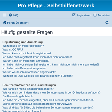
Pro Pflege - Selbsthilfenetzwerk
FAQ
Registrieren
Anmelden
S
Foren-Übersicht
u
Häufig gestellte Fragen
c
h
Registrierung und Anmeldung
Wozu muss ich mich registrieren?
e
Was ist COPPA?
Warum kann ich mich nicht registrieren?
Ich habe mich registriert, kann mich aber nicht anmelden!
Warum kann ich mich nicht anmelden?
Ich habe mich vor einiger Zeit registriert, kann mich aber nicht mehr anmelden?!
Ich habe mein Passwort vergessen!
Warum werde ich automatisch abgemeldet?
Wozu ist die „Alle Cookies des Boards löschen“-Funktion?
Benutzerpräferenzen und -einstellungen
Wie kann ich meine Einstellungen ändern?
Wie kann ich verhindern, dass mein Benutzername in der Online-Liste auftaucht?
Die Forenuhr geht falsch!
Ich habe die Zeitzone eingestellt, aber die Forenuhr geht immer noch falsch!
Meine Sprache steht auf diesem Board nicht zur Auswahl!
Was sind das für Bilder, die bei meinem Benutzernamen angezeigt werden?
Wie verwende ich einen Avatar?