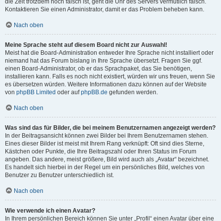
die Zeit trotzdem noch falsch ist, geht die Uhr des Servers vermutlich falsch.
Kontaktieren Sie einen Administrator, damit er das Problem beheben kann.
Nach oben
Meine Sprache steht auf diesem Board nicht zur Auswahl!
Meist hat die Board-Administration entweder Ihre Sprache nicht installiert oder
niemand hat das Forum bislang in Ihre Sprache übersetzt. Fragen Sie ggf.
einen Board-Administrator, ob er das Sprachpaket, das Sie benötigen,
installieren kann. Falls es noch nicht existiert, würden wir uns freuen, wenn Sie
es übersetzen würden. Weitere Informationen dazu können auf der Website
von
phpBB Limited
oder auf
phpBB.de
gefunden werden.
Nach oben
Was sind das für Bilder, die bei meinem Benutzernamen angezeigt werden?
In der Beitragsansicht können zwei Bilder bei Ihrem Benutzernamen stehen.
Eines dieser Bilder ist meist mit Ihrem Rang verknüpft: Oft sind dies Sterne,
Kästchen oder Punkte, die Ihre Beitragszahl oder Ihren Status im Forum
angeben. Das andere, meist größere, Bild wird auch als „Avatar“ bezeichnet.
Es handelt sich hierbei in der Regel um ein persönliches Bild, welches von
Benutzer zu Benutzer unterschiedlich ist.
Nach oben
Wie verwende ich einen Avatar?
In Ihrem persönlichen Bereich können Sie unter „Profil“ einen Avatar über eine