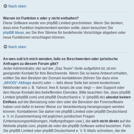
Nach oben
Warum ist Funktion x oder y nicht enthalten?
Diese Software wurde von phpBB Limited geschrieben. Wenn Sie denken,
dass eine Funktion implementiert werden sollte, dann besuchen Sie
phpBB Ideas
, wo Sie Ihre Stimme für bestehende Vorschläge abgeben oder
neue Funktionen vorschlagen können.
Nach oben
An wen soll ich mich wenden, falls es Beschwerden oder juristische
Anfragen zu diesem Forum gibt?
Jeder Administrator, der auf der „Das Team“-Seite aufgeführt ist, ist ein
geeigneter Kontakt für Ihre Beschwerde. Wenn Sie so keine Antwort erhalten,
sollten Sie den Besitzer der Domain kontaktieren (führen Sie dazu eine
„WHOIS“-Abfrage
durch) oder — falls diese Seite bei einem kostenlosen
Webhoster wie z. B. Yahoo!, free.fr, funpic.de usw. liegt — den Support oder
den Abuse-Kontakt des betreffenden Dienstes. Bitte beachten Sie, dass phpBB
Limited (phpBB.com) und phpBB Deutschland e. V. (phpBB.de)
absolut keinen
Einfluss
auf die Benutzung oder den oder die Benutzer der Forensoftware
haben und dafür in keiner Weise zur Verantwortung herangezogen werden
können. Kontaktieren Sie daher nie phpBB Limited oder phpBB Deutschland
e. V. in Zusammenhang mit jeglichen juristischen Fragen
(Unterlassungserklärungen, Haftungsfragen usw.), die
sich nicht direkt
auf die
Website phpbb.com, phpbb.de oder die phpBB-Software selbst beziehen. Falls
Sie phpBB Limited oder phpBB Deutschland e. V. E-Mails schreiben, die die