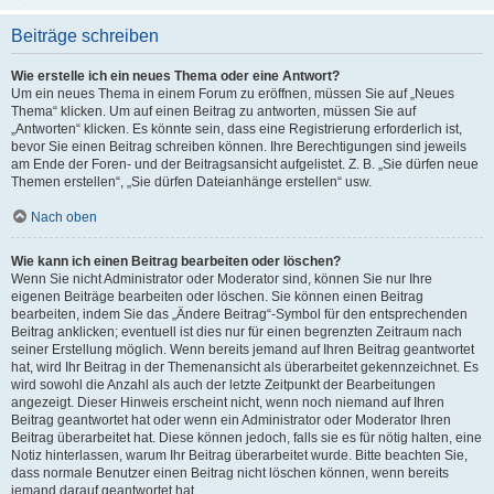
Beiträge schreiben
Wie erstelle ich ein neues Thema oder eine Antwort?
Um ein neues Thema in einem Forum zu eröffnen, müssen Sie auf „Neues
Thema“ klicken. Um auf einen Beitrag zu antworten, müssen Sie auf
„Antworten“ klicken. Es könnte sein, dass eine Registrierung erforderlich ist,
bevor Sie einen Beitrag schreiben können. Ihre Berechtigungen sind jeweils
am Ende der Foren- und der Beitragsansicht aufgelistet. Z. B. „Sie dürfen neue
Themen erstellen“, „Sie dürfen Dateianhänge erstellen“ usw.
Nach oben
Wie kann ich einen Beitrag bearbeiten oder löschen?
Wenn Sie nicht Administrator oder Moderator sind, können Sie nur Ihre
eigenen Beiträge bearbeiten oder löschen. Sie können einen Beitrag
bearbeiten, indem Sie das „Ändere Beitrag“-Symbol für den entsprechenden
Beitrag anklicken; eventuell ist dies nur für einen begrenzten Zeitraum nach
seiner Erstellung möglich. Wenn bereits jemand auf Ihren Beitrag geantwortet
hat, wird Ihr Beitrag in der Themenansicht als überarbeitet gekennzeichnet. Es
wird sowohl die Anzahl als auch der letzte Zeitpunkt der Bearbeitungen
angezeigt. Dieser Hinweis erscheint nicht, wenn noch niemand auf Ihren
Beitrag geantwortet hat oder wenn ein Administrator oder Moderator Ihren
Beitrag überarbeitet hat. Diese können jedoch, falls sie es für nötig halten, eine
Notiz hinterlassen, warum Ihr Beitrag überarbeitet wurde. Bitte beachten Sie,
dass normale Benutzer einen Beitrag nicht löschen können, wenn bereits
jemand darauf geantwortet hat.