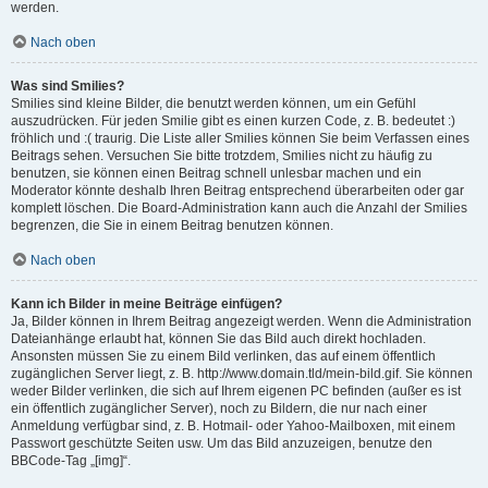
werden.
Nach oben
Was sind Smilies?
Smilies sind kleine Bilder, die benutzt werden können, um ein Gefühl
auszudrücken. Für jeden Smilie gibt es einen kurzen Code, z. B. bedeutet :)
fröhlich und :( traurig. Die Liste aller Smilies können Sie beim Verfassen eines
Beitrags sehen. Versuchen Sie bitte trotzdem, Smilies nicht zu häufig zu
benutzen, sie können einen Beitrag schnell unlesbar machen und ein
Moderator könnte deshalb Ihren Beitrag entsprechend überarbeiten oder gar
komplett löschen. Die Board-Administration kann auch die Anzahl der Smilies
begrenzen, die Sie in einem Beitrag benutzen können.
Nach oben
Kann ich Bilder in meine Beiträge einfügen?
Ja, Bilder können in Ihrem Beitrag angezeigt werden. Wenn die Administration
Dateianhänge erlaubt hat, können Sie das Bild auch direkt hochladen.
Ansonsten müssen Sie zu einem Bild verlinken, das auf einem öffentlich
zugänglichen Server liegt, z. B. http://www.domain.tld/mein-bild.gif. Sie können
weder Bilder verlinken, die sich auf Ihrem eigenen PC befinden (außer es ist
ein öffentlich zugänglicher Server), noch zu Bildern, die nur nach einer
Anmeldung verfügbar sind, z. B. Hotmail- oder Yahoo-Mailboxen, mit einem
Passwort geschützte Seiten usw. Um das Bild anzuzeigen, benutze den
BBCode-Tag „[img]“.