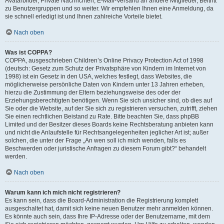
Avatarbilder, Private Nachrichten, E-Mail-Versand an andere Mitglieder, Beitritt
zu Benutzergruppen und so weiter. Wir empfehlen Ihnen eine Anmeldung, da
sie schnell erledigt ist und Ihnen zahlreiche Vorteile bietet.
Nach oben
Was ist COPPA?
COPPA, ausgeschrieben Children’s Online Privacy Protection Act of 1998
(deutsch: Gesetz zum Schutz der Privatsphäre von Kindern im Internet von
1998) ist ein Gesetz in den USA, welches festlegt, dass Websites, die
möglicherweise persönliche Daten von Kindern unter 13 Jahren erheben,
hierzu die Zustimmung der Eltern beziehungsweise des oder der
Erziehungsberechtigten benötigen. Wenn Sie sich unsicher sind, ob dies auf
Sie oder die Website, auf der Sie sich zu registrieren versuchen, zutrifft, ziehen
Sie einen rechtlichen Beistand zu Rate. Bitte beachten Sie, dass phpBB
Limited und der Besitzer dieses Boards keine Rechtsberatung anbieten kann
und nicht die Anlaufstelle für Rechtsangelegenheiten jeglicher Art ist; außer
solchen, die unter der Frage „An wen soll ich mich wenden, falls es
Beschwerden oder juristische Anfragen zu diesem Forum gibt?“ behandelt
werden.
Nach oben
Warum kann ich mich nicht registrieren?
Es kann sein, dass die Board-Administration die Registrierung komplett
ausgeschaltet hat, damit sich keine neuen Benutzer mehr anmelden können.
Es könnte auch sein, dass Ihre IP-Adresse oder der Benutzername, mit dem