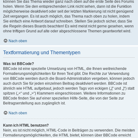
können Sie das Thema wieder ganz nach oben auf die erste Seite des Forums
holen. Wenn Sie den entsprechenden Link nicht sehen, dann ist die Funktion
möglicherweise deaktiviert oder seit der letzten Markierung ist nicht genügend
Zeit vergangen. Es ist auch möglich, das Thema nach oben zu holen, indem
Sie einfach eine Antwort darauf schreiben. Stellen Sie jedoch sicher, dass Sie
die Regeln dieses Boards beachten! Es wird meist nicht gerne gesehen, wenn
ohne triftigen Grund auf alte oder abgeschlossene Themen geantwortet wird.
Nach oben
Textformatierung und Thementypen
Was ist BBCode?
BBCode ist eine spezielle Umsetzung von HTML, die Ihnen weitreichende
Formatierungsmöglichkeiten für Ihren Text gibt. Die Rechte zur Verwendung
von BBCode werden durch die Board-Administration vergeben, können jedoch
auch durch Sie für jeden einzelnen Beitrag deaktiviert werden. BBCode ist
ähnlich wie HTML aufgebaut, jedoch werden Tags von eckigen („[“ und „]“) statt
spitzen („<“ und „>“) Klammern eingeschlossen. Weitere Informationen zu
BBCode finden Sie auf einer speziellen Hilfe-Seite, die von der Seite zur
Beitragserstellung aus zugänglich ist.
Nach oben
Kann ich HTML benutzen?
Nein, es ist nicht möglich, HTML-Code in Beiträgen zu verwenden. Die meisten
Formatierungsmöglichkeiten, die HTML bietet, können über BBCode erreicht