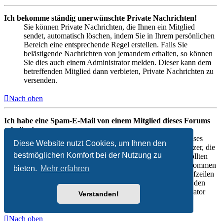
Ich bekomme ständig unerwünschte Private Nachrichten!
Sie können Private Nachrichten, die Ihnen ein Mitglied
sendet, automatisch löschen, indem Sie in Ihrem persönlichen
Bereich eine entsprechende Regel erstellen. Falls Sie
belästigende Nachrichten von jemandem erhalten, so können
Sie dies auch einem Administrator melden. Dieser kann dem
betreffenden Mitglied dann verbieten, Private Nachrichten zu
versenden.
Nach oben
Ich habe eine Spam-E-Mail von einem Mitglied dieses Forums
erhalten!
Es tut uns leid, das zu hören. Das E-Mail-Formular dieses
Diese Website nutzt Cookies, um Ihnen den
Forums hat einige Sicherheitsvorkehrungen, die Benutzer, die
bestmöglichen Komfort bei der Nutzung zu
solche Nachrichten senden, identifizieren sollen. Sie sollten
einem Administrator die komplette E-Mail, die Sie bekommen
bieten.
Mehr erfahren
haben, weiterleiten. Dabei ist es ganz wichtig, die Kopfzeilen
(Headers) mitzuschicken. Diese enthalten Details über den
Benutzer, der die E-Mail verschickt hat. Der Administrator
Verstanden!
kann dann entsprechend reagieren.
Nach oben