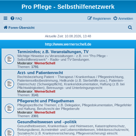
Pro Pflege - Selbsthilfenetzwerk
FAQ
Registrieren
Anmelden
S
Foren-Übersicht
u
Aktuelle Zeit: 10.08.2026, 13:48
c
http://www.wernerschell.de
h
Termininfos; z.B. Veranstaltungen, TV
Wichtige Hinweise zu Veranstaltungen - z.B. >>> "Pro Pflege -
e
Selbsthilfenetzwerk" - Radio- und TV-Sendungen.
Moderator:
WernerSchell
Themen:
1791
Arzt- und Patientenrecht
Rechtsbeziehung Patient – Therapeut / Krankenhaus / Pflegeeinrichtung,
Patientenselbstbestimmung, Heilkunde (z.B. Sterbehilfe usw.), Patienten-
Datenschutz (Schweigepflicht), Krankendokumentation, Haftung (z.B. bei
Pflichtwidrigkeiten), Betreuungs- und Unterbringungsrecht
Moderator:
WernerSchell
Themen:
3141
Pflegerecht und Pflegethemen
Pflegespezifische Themen; z.B. Delegation, Pflegedokumentation, Pflegefehler
und Haftung, Berufsrecht der Pflegeberufe
Moderator:
WernerSchell
Themen:
2301
Gesundheitswesen und –politik
Gesundheitswesen, Krankenhaus- und Heimwesen, Katastrophenschutz,
Rettungsdienst, Arzneimittel- und Lebensmittelwesen, Infektionsschutzrecht,
Sozialrecht (z.B. Krankenversicherung, Pflegeversicherung) einschl.