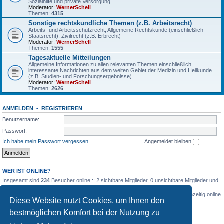
Sozialhilfe und private Versorgung
Moderator:
WernerSchell
Themen:
4315
Sonstige rechtskundliche Themen (z.B. Arbeitsrecht)
Arbeits- und Arbeitsschutzrecht, Allgemeine Rechtskunde (einschließlich
Staatsrecht), Zivilrecht (z.B. Erbrecht)
Moderator:
WernerSchell
Themen:
1555
Tagesaktuelle Mitteilungen
Allgemeine Informationen zu allen relevanten Themen einschließlich
interessante Nachrichten aus dem weiten Gebiet der Medizin und Heilkunde
(z.B. Studien- und Forschungsergebnisse)
Moderator:
WernerSchell
Themen:
2626
ANMELDEN
•
REGISTRIEREN
Benutzername:
Passwort:
Ich habe mein Passwort vergessen
Angemeldet bleiben
WER IST ONLINE?
Insgesamt sind
234
Besucher online :: 2 sichtbare Mitglieder, 0 unsichtbare Mitglieder und
232 Gäste (basierend auf den aktiven Besuchern der letzten 5 Minuten)
Der Besucherrekord liegt bei
3516
Besuchern, die am 03.03.2026, 04:26 gleichzeitig online
Diese Website nutzt Cookies, um Ihnen den
waren.
bestmöglichen Komfort bei der Nutzung zu
STATISTIK