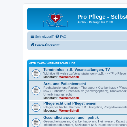
Pro Pflege - Selbs
Archiv - Beiträge bis 2020
Schnellzugriff
FAQ
Foren-Übersicht
HTTP://WWW.WERNERSCHELL.DE
Termininfos; z.B. Veranstaltungen, TV
Wichtige Hinweise zu Veranstaltungen - z.B. >>> "Pro Pflege
Moderator:
WernerSchell
Arzt- und Patientenrecht
Rechtsbeziehung Patient – Therapeut / Krankenhaus / Pflegee
usw.), Patienten-Datenschutz (Schweigepflicht), Krankendokum
Unterbringungsrecht
Moderator:
WernerSchell
Pflegerecht und Pflegethemen
Pflegespezifische Themen; z.B. Delegation, Pflegedokumentat
Moderator:
WernerSchell
Gesundheitswesen und –politik
Gesundheitswesen, Krankenhaus- und Heimwesen, Katastroph
Infektionsschutzrecht, Sozialrecht (z.B. Krankenversicherung