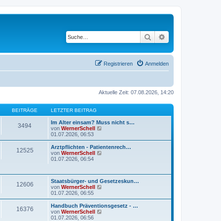
Suche
Erweiterte Suche
Registrieren
Anmelden
Aktuelle Zeit: 07.08.2026, 14:20
BEITRÄGE
LETZTER BEITRAG
Im Alter einsam? Muss nicht s…
3494
N
von
WernerSchell
e
01.07.2026, 06:53
u
e
Arztpflichten - Patientenrech…
12525
s
N
von
WernerSchell
t
e
01.07.2026, 06:54
e
u
r
e
B
s
Staatsbürger- und Gesetzeskun…
e
t
12606
N
von
WernerSchell
i
e
e
01.07.2026, 06:55
t
r
u
r
B
e
a
Handbuch Präventionsgesetz - …
e
16376
s
g
N
von
WernerSchell
i
t
e
01.07.2026, 06:56
t