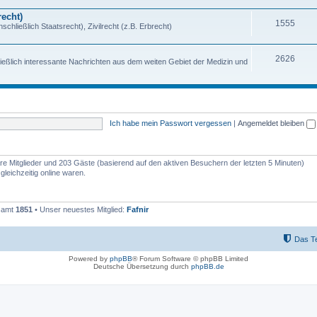
echt)
1555
chließlich Staatsrecht), Zivilrecht (z.B. Erbrecht)
2626
ießlich interessante Nachrichten aus dem weiten Gebiet der Medizin und
Ich habe mein Passwort vergessen
|
Angemeldet bleiben
bare Mitglieder und 203 Gäste (basierend auf den aktiven Besuchern der letzten 5 Minuten)
leichzeitig online waren.
esamt
1851
• Unser neuestes Mitglied:
Fafnir
Das T
Powered by
phpBB
® Forum Software © phpBB Limited
Deutsche Übersetzung durch
phpBB.de