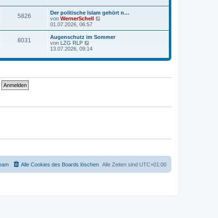
e
u
r
r
e
a
Der politische Islam gehört n…
B
s
g
5826
N
von
WernerSchell
e
t
e
01.07.2026, 06:57
i
e
u
t
r
e
r
Augenschutz im Sommer
B
8031
s
a
N
von
LZG RLP
e
t
g
e
13.07.2026, 09:14
i
e
u
t
r
e
r
B
s
a
e
t
g
i
e
t
r
r
B
a
e
g
i
t
r
a
g
eam
Alle Cookies des Boards löschen
Alle Zeiten sind
UTC+01:00