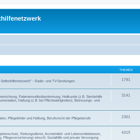
thilfenetzwerk
THEMEN
1791
 -Selbsthilfenetzwerk" - Radio- und TV-Sendungen.
3141
inrichtung, Patientenselbstbestimmung, Heilkunde (z.B. Sterbehilfe
entation, Haftung (z.B. bei Pflichtwidrigkeiten), Betreuungs- und
2301
ion, Pflegefehler und Haftung, Berufsrecht der Pflegeberufe
4315
enschutz, Rettungsdienst, Arzneimittel- und Lebensmittelwesen,
, Pflegeversicherung) einschl. Sozialhilfe und private Versorgung