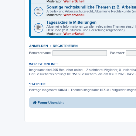
Moderator:
WernerSchell
Sonstige rechtskundliche Themen (z.B. Arbeitsr
Arbeits- und Arbeitsschutzrecht, Allgemeine Rechtskunde (eins
Moderator:
WernerSchell
Tagesaktuelle Mitteilungen
Allgemeine Informationen zu allen relevanten Themen einschl
Heilkunde (z.B. Studien- und Forschungsergebnisse)
Moderator:
WernerSchell
ANMELDEN
•
REGISTRIEREN
Benutzername:
Passwort:
WER IST ONLINE?
Insgesamt sind
205
Besucher online :: 2 sichtbare Mitglieder, 0 unsicht
Der Besucherrekord liegt bei
3516
Besuchern, die am 03.03.2026, 04:26 g
STATISTIK
Beiträge insgesamt
58631
• Themen insgesamt
15710
• Mitglieder insg
Foren-Übersicht