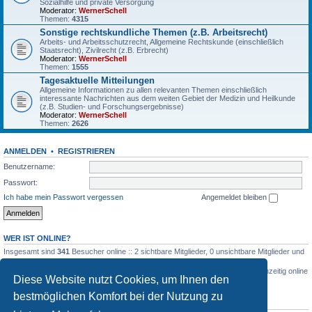
Sozialhilfe und private Versorgung
Moderator:
WernerSchell
Themen:
4315
Sonstige rechtskundliche Themen (z.B. Arbeitsrecht)
Arbeits- und Arbeitsschutzrecht, Allgemeine Rechtskunde (einschließlich
Staatsrecht), Zivilrecht (z.B. Erbrecht)
Moderator:
WernerSchell
Themen:
1555
Tagesaktuelle Mitteilungen
Allgemeine Informationen zu allen relevanten Themen einschließlich
interessante Nachrichten aus dem weiten Gebiet der Medizin und Heilkunde
(z.B. Studien- und Forschungsergebnisse)
Moderator:
WernerSchell
Themen:
2626
ANMELDEN
•
REGISTRIEREN
Benutzername:
Passwort:
Ich habe mein Passwort vergessen
Angemeldet bleiben
WER IST ONLINE?
Insgesamt sind
341
Besucher online :: 2 sichtbare Mitglieder, 0 unsichtbare Mitglieder und
339 Gäste (basierend auf den aktiven Besuchern der letzten 5 Minuten)
Der Besucherrekord liegt bei
3516
Besuchern, die am 03.03.2026, 04:26 gleichzeitig online
Diese Website nutzt Cookies, um Ihnen den
waren.
bestmöglichen Komfort bei der Nutzung zu
STATISTIK