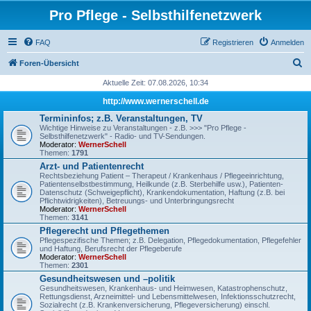
Pro Pflege - Selbsthilfenetzwerk
FAQ
Registrieren
Anmelden
S
Foren-Übersicht
u
Aktuelle Zeit: 07.08.2026, 10:34
c
http://www.wernerschell.de
h
Termininfos; z.B. Veranstaltungen, TV
Wichtige Hinweise zu Veranstaltungen - z.B. >>> "Pro Pflege -
e
Selbsthilfenetzwerk" - Radio- und TV-Sendungen.
Moderator:
WernerSchell
Themen:
1791
Arzt- und Patientenrecht
Rechtsbeziehung Patient – Therapeut / Krankenhaus / Pflegeeinrichtung,
Patientenselbstbestimmung, Heilkunde (z.B. Sterbehilfe usw.), Patienten-
Datenschutz (Schweigepflicht), Krankendokumentation, Haftung (z.B. bei
Pflichtwidrigkeiten), Betreuungs- und Unterbringungsrecht
Moderator:
WernerSchell
Themen:
3141
Pflegerecht und Pflegethemen
Pflegespezifische Themen; z.B. Delegation, Pflegedokumentation, Pflegefehler
und Haftung, Berufsrecht der Pflegeberufe
Moderator:
WernerSchell
Themen:
2301
Gesundheitswesen und –politik
Gesundheitswesen, Krankenhaus- und Heimwesen, Katastrophenschutz,
Rettungsdienst, Arzneimittel- und Lebensmittelwesen, Infektionsschutzrecht,
Sozialrecht (z.B. Krankenversicherung, Pflegeversicherung) einschl.