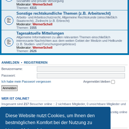
Sozialhilfe und private Versorgung
Moderator:
WernerSchell
Themen:
4315
Sonstige rechtskundliche Themen (z.B. Arbeitsrecht)
Arbeits- und Arbeitsschutzrecht, Allgemeine Rechtskunde (einschließlich
Staatsrecht), Zivilrecht (z.B. Erbrecht)
Moderator:
WernerSchell
Themen:
1555
Tagesaktuelle Mitteilungen
Allgemeine Informationen zu allen relevanten Themen einschließlich
interessante Nachrichten aus dem weiten Gebiet der Medizin und Heilkunde
(z.B. Studien- und Forschungsergebnisse)
Moderator:
WernerSchell
Themen:
2626
ANMELDEN
•
REGISTRIEREN
Benutzername:
Passwort:
Ich habe mein Passwort vergessen
Angemeldet bleiben
WER IST ONLINE?
Insgesamt sind
217
Besucher online :: 2 sichtbare Mitglieder, 0 unsichtbare Mitglieder und
215 Gäste (basierend auf den aktiven Besuchern der letzten 5 Minuten)
Der Besucherrekord liegt bei
3516
Besuchern, die am 03.03.2026, 04:26 gleichzeitig online
Diese Website nutzt Cookies, um Ihnen den
waren.
bestmöglichen Komfort bei der Nutzung zu
STATISTIK