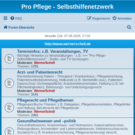
Pro Pflege - Selbsthilfenetzwerk
FAQ
Registrieren
Anmelden
S
Foren-Übersicht
u
Aktuelle Zeit: 07.08.2026, 17:02
c
http://www.wernerschell.de
h
Termininfos; z.B. Veranstaltungen, TV
Wichtige Hinweise zu Veranstaltungen - z.B. >>> "Pro Pflege -
e
Selbsthilfenetzwerk" - Radio- und TV-Sendungen.
Moderator:
WernerSchell
Themen:
1791
Arzt- und Patientenrecht
Rechtsbeziehung Patient – Therapeut / Krankenhaus / Pflegeeinrichtung,
Patientenselbstbestimmung, Heilkunde (z.B. Sterbehilfe usw.), Patienten-
Datenschutz (Schweigepflicht), Krankendokumentation, Haftung (z.B. bei
Pflichtwidrigkeiten), Betreuungs- und Unterbringungsrecht
Moderator:
WernerSchell
Themen:
3141
Pflegerecht und Pflegethemen
Pflegespezifische Themen; z.B. Delegation, Pflegedokumentation, Pflegefehler
und Haftung, Berufsrecht der Pflegeberufe
Moderator:
WernerSchell
Themen:
2301
Gesundheitswesen und –politik
Gesundheitswesen, Krankenhaus- und Heimwesen, Katastrophenschutz,
Rettungsdienst, Arzneimittel- und Lebensmittelwesen, Infektionsschutzrecht,
Sozialrecht (z.B. Krankenversicherung, Pflegeversicherung) einschl.