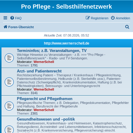
Pro Pflege - Selbsthilfenetzwerk
FAQ
Registrieren
Anmelden
S
Foren-Übersicht
u
Aktuelle Zeit: 07.08.2026, 05:52
c
http://www.wernerschell.de
h
Termininfos; z.B. Veranstaltungen, TV
Wichtige Hinweise zu Veranstaltungen - z.B. >>> "Pro Pflege -
e
Selbsthilfenetzwerk" - Radio- und TV-Sendungen.
Moderator:
WernerSchell
Themen:
1791
Arzt- und Patientenrecht
Rechtsbeziehung Patient – Therapeut / Krankenhaus / Pflegeeinrichtung,
Patientenselbstbestimmung, Heilkunde (z.B. Sterbehilfe usw.), Patienten-
Datenschutz (Schweigepflicht), Krankendokumentation, Haftung (z.B. bei
Pflichtwidrigkeiten), Betreuungs- und Unterbringungsrecht
Moderator:
WernerSchell
Themen:
3141
Pflegerecht und Pflegethemen
Pflegespezifische Themen; z.B. Delegation, Pflegedokumentation, Pflegefehler
und Haftung, Berufsrecht der Pflegeberufe
Moderator:
WernerSchell
Themen:
2301
Gesundheitswesen und –politik
Gesundheitswesen, Krankenhaus- und Heimwesen, Katastrophenschutz,
Rettungsdienst, Arzneimittel- und Lebensmittelwesen, Infektionsschutzrecht,
Sozialrecht (z.B. Krankenversicherung, Pflegeversicherung) einschl.