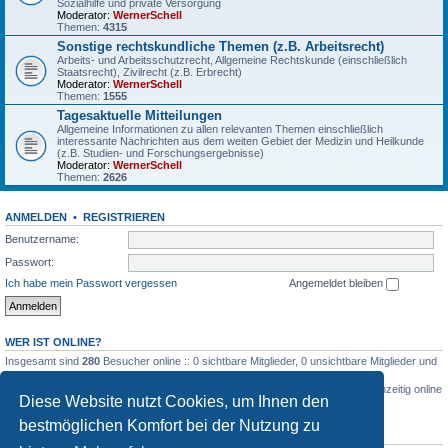
Sozialhilfe und private Versorgung
Moderator:
WernerSchell
Themen:
4315
Sonstige rechtskundliche Themen (z.B. Arbeitsrecht)
Arbeits- und Arbeitsschutzrecht, Allgemeine Rechtskunde (einschließlich
Staatsrecht), Zivilrecht (z.B. Erbrecht)
Moderator:
WernerSchell
Themen:
1555
Tagesaktuelle Mitteilungen
Allgemeine Informationen zu allen relevanten Themen einschließlich
interessante Nachrichten aus dem weiten Gebiet der Medizin und Heilkunde
(z.B. Studien- und Forschungsergebnisse)
Moderator:
WernerSchell
Themen:
2626
ANMELDEN
•
REGISTRIEREN
Benutzername:
Passwort:
Ich habe mein Passwort vergessen
Angemeldet bleiben
WER IST ONLINE?
Insgesamt sind
280
Besucher online :: 0 sichtbare Mitglieder, 0 unsichtbare Mitglieder und
280 Gäste (basierend auf den aktiven Besuchern der letzten 5 Minuten)
Der Besucherrekord liegt bei
3516
Besuchern, die am 03.03.2026, 04:26 gleichzeitig online
Diese Website nutzt Cookies, um Ihnen den
waren.
bestmöglichen Komfort bei der Nutzung zu
STATISTIK