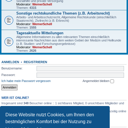
Sozialhilfe und private Versorgung
Moderator:
WernerSchell
Themen:
4315
Sonstige rechtskundliche Themen (z.B. Arbeitsrecht)
Arbeits- und Arbeitsschutzrecht, Allgemeine Rechtskunde (einschließlich
Staatsrecht), Zivilrecht (z.B. Erbrecht)
Moderator:
WernerSchell
Themen:
1555
Tagesaktuelle Mitteilungen
Allgemeine Informationen zu allen relevanten Themen einschließlich
interessante Nachrichten aus dem weiten Gebiet der Medizin und Heilkunde
(z.B. Studien- und Forschungsergebnisse)
Moderator:
WernerSchell
Themen:
2626
ANMELDEN
•
REGISTRIEREN
Benutzername:
Passwort:
Ich habe mein Passwort vergessen
Angemeldet bleiben
WER IST ONLINE?
Insgesamt sind
348
Besucher online :: 1 sichtbares Mitglied, 0 unsichtbare Mitglieder und
347 Gäste (basierend auf den aktiven Besuchern der letzten 5 Minuten)
Der Besucherrekord liegt bei
3516
Besuchern, die am 03.03.2026, 04:26 gleichzeitig online
Diese Website nutzt Cookies, um Ihnen den
waren.
bestmöglichen Komfort bei der Nutzung zu
STATISTIK