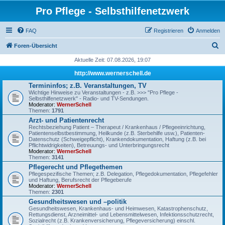
Pro Pflege - Selbsthilfenetzwerk
FAQ
Registrieren
Anmelden
S
Foren-Übersicht
u
Aktuelle Zeit: 07.08.2026, 19:07
c
http://www.wernerschell.de
h
Termininfos; z.B. Veranstaltungen, TV
Wichtige Hinweise zu Veranstaltungen - z.B. >>> "Pro Pflege -
e
Selbsthilfenetzwerk" - Radio- und TV-Sendungen.
Moderator:
WernerSchell
Themen:
1791
Arzt- und Patientenrecht
Rechtsbeziehung Patient – Therapeut / Krankenhaus / Pflegeeinrichtung,
Patientenselbstbestimmung, Heilkunde (z.B. Sterbehilfe usw.), Patienten-
Datenschutz (Schweigepflicht), Krankendokumentation, Haftung (z.B. bei
Pflichtwidrigkeiten), Betreuungs- und Unterbringungsrecht
Moderator:
WernerSchell
Themen:
3141
Pflegerecht und Pflegethemen
Pflegespezifische Themen; z.B. Delegation, Pflegedokumentation, Pflegefehler
und Haftung, Berufsrecht der Pflegeberufe
Moderator:
WernerSchell
Themen:
2301
Gesundheitswesen und –politik
Gesundheitswesen, Krankenhaus- und Heimwesen, Katastrophenschutz,
Rettungsdienst, Arzneimittel- und Lebensmittelwesen, Infektionsschutzrecht,
Sozialrecht (z.B. Krankenversicherung, Pflegeversicherung) einschl.