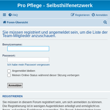
Pro Pflege - Selbsthilfenetzwerk
FAQ
Registrieren
Anmelden
S
Foren-Übersicht
u
Sie müssen registriert und angemeldet sein, um die Liste der
c
Team-Mitglieder anzuschauen.
h
Benutzername:
e
Passwort:
Ich habe mein Passwort vergessen
Angemeldet bleiben
Meinen Online-Status während dieser Sitzung verbergen
REGISTRIEREN
Sie müssen in diesem Forum registriert sein, um sich anmelden zu können.
Die Registrierung ist in wenigen Augenblicken erledigt und ermöglicht es
Ihnen, auf weitere Funktionen zuzugreifen. Die Board-Administration kann