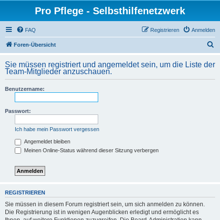
Pro Pflege - Selbsthilfenetzwerk
FAQ
Registrieren
Anmelden
S
Foren-Übersicht
u
Sie müssen registriert und angemeldet sein, um die Liste der
c
Team-Mitglieder anzuschauen.
h
Benutzername:
e
Passwort:
Ich habe mein Passwort vergessen
Angemeldet bleiben
Meinen Online-Status während dieser Sitzung verbergen
REGISTRIEREN
Sie müssen in diesem Forum registriert sein, um sich anmelden zu können.
Die Registrierung ist in wenigen Augenblicken erledigt und ermöglicht es
Ihnen, auf weitere Funktionen zuzugreifen. Die Board-Administration kann