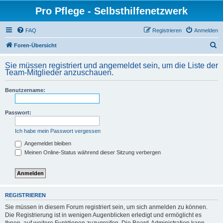
Pro Pflege - Selbsthilfenetzwerk
FAQ
Registrieren
Anmelden
S
Foren-Übersicht
u
Sie müssen registriert und angemeldet sein, um die Liste der
c
Team-Mitglieder anzuschauen.
h
Benutzername:
e
Passwort:
Ich habe mein Passwort vergessen
Angemeldet bleiben
Meinen Online-Status während dieser Sitzung verbergen
REGISTRIEREN
Sie müssen in diesem Forum registriert sein, um sich anmelden zu können.
Die Registrierung ist in wenigen Augenblicken erledigt und ermöglicht es
Ihnen, auf weitere Funktionen zuzugreifen. Die Board-Administration kann