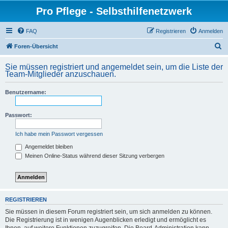
Pro Pflege - Selbsthilfenetzwerk
FAQ
Registrieren
Anmelden
S
Foren-Übersicht
u
Sie müssen registriert und angemeldet sein, um die Liste der
c
Team-Mitglieder anzuschauen.
h
Benutzername:
e
Passwort:
Ich habe mein Passwort vergessen
Angemeldet bleiben
Meinen Online-Status während dieser Sitzung verbergen
REGISTRIEREN
Sie müssen in diesem Forum registriert sein, um sich anmelden zu können.
Die Registrierung ist in wenigen Augenblicken erledigt und ermöglicht es
Ihnen, auf weitere Funktionen zuzugreifen. Die Board-Administration kann