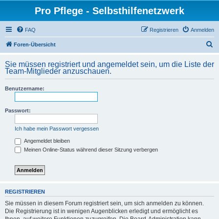
Pro Pflege - Selbsthilfenetzwerk
FAQ
Registrieren
Anmelden
S
Foren-Übersicht
u
Sie müssen registriert und angemeldet sein, um die Liste der
c
Team-Mitglieder anzuschauen.
h
Benutzername:
e
Passwort:
Ich habe mein Passwort vergessen
Angemeldet bleiben
Meinen Online-Status während dieser Sitzung verbergen
REGISTRIEREN
Sie müssen in diesem Forum registriert sein, um sich anmelden zu können.
Die Registrierung ist in wenigen Augenblicken erledigt und ermöglicht es
Ihnen, auf weitere Funktionen zuzugreifen. Die Board-Administration kann