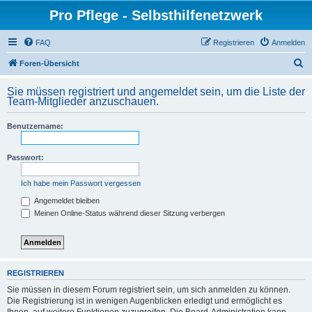
Pro Pflege - Selbsthilfenetzwerk
FAQ
Registrieren
Anmelden
S
Foren-Übersicht
u
Sie müssen registriert und angemeldet sein, um die Liste der
c
Team-Mitglieder anzuschauen.
h
Benutzername:
e
Passwort:
Ich habe mein Passwort vergessen
Angemeldet bleiben
Meinen Online-Status während dieser Sitzung verbergen
REGISTRIEREN
Sie müssen in diesem Forum registriert sein, um sich anmelden zu können.
Die Registrierung ist in wenigen Augenblicken erledigt und ermöglicht es
Ihnen, auf weitere Funktionen zuzugreifen. Die Board-Administration kann