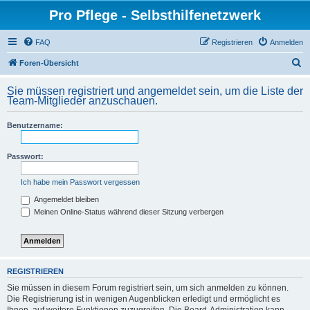
Pro Pflege - Selbsthilfenetzwerk
FAQ
Registrieren
Anmelden
S
Foren-Übersicht
u
Sie müssen registriert und angemeldet sein, um die Liste der
c
Team-Mitglieder anzuschauen.
h
Benutzername:
e
Passwort:
Ich habe mein Passwort vergessen
Angemeldet bleiben
Meinen Online-Status während dieser Sitzung verbergen
REGISTRIEREN
Sie müssen in diesem Forum registriert sein, um sich anmelden zu können.
Die Registrierung ist in wenigen Augenblicken erledigt und ermöglicht es
Ihnen, auf weitere Funktionen zuzugreifen. Die Board-Administration kann