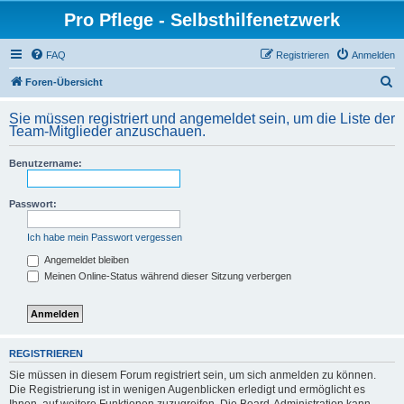
Pro Pflege - Selbsthilfenetzwerk
FAQ
Registrieren
Anmelden
S
Foren-Übersicht
u
Sie müssen registriert und angemeldet sein, um die Liste der
c
Team-Mitglieder anzuschauen.
h
Benutzername:
e
Passwort:
Ich habe mein Passwort vergessen
Angemeldet bleiben
Meinen Online-Status während dieser Sitzung verbergen
REGISTRIEREN
Sie müssen in diesem Forum registriert sein, um sich anmelden zu können.
Die Registrierung ist in wenigen Augenblicken erledigt und ermöglicht es
Ihnen, auf weitere Funktionen zuzugreifen. Die Board-Administration kann