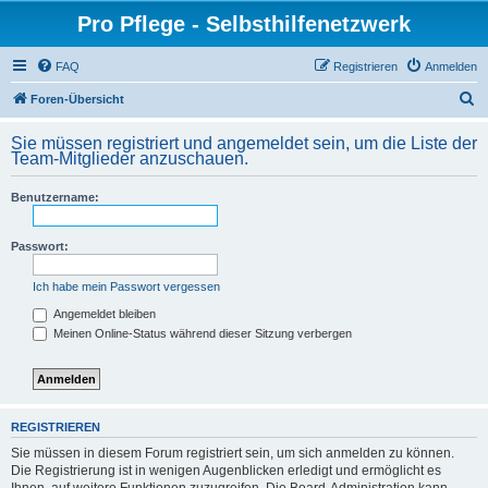
Pro Pflege - Selbsthilfenetzwerk
FAQ
Registrieren
Anmelden
S
Foren-Übersicht
u
Sie müssen registriert und angemeldet sein, um die Liste der
c
Team-Mitglieder anzuschauen.
h
Benutzername:
e
Passwort:
Ich habe mein Passwort vergessen
Angemeldet bleiben
Meinen Online-Status während dieser Sitzung verbergen
REGISTRIEREN
Sie müssen in diesem Forum registriert sein, um sich anmelden zu können.
Die Registrierung ist in wenigen Augenblicken erledigt und ermöglicht es
Ihnen, auf weitere Funktionen zuzugreifen. Die Board-Administration kann