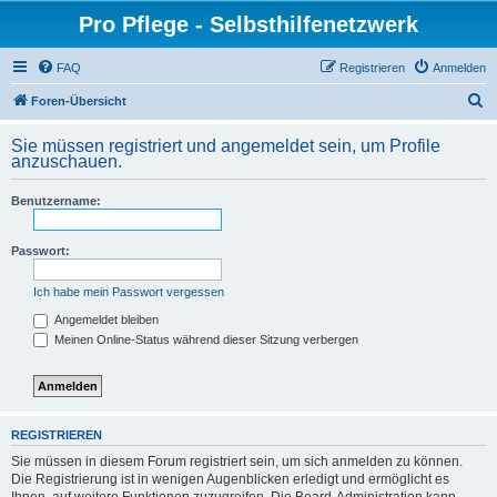
Pro Pflege - Selbsthilfenetzwerk
FAQ
Registrieren
Anmelden
S
Foren-Übersicht
u
Sie müssen registriert und angemeldet sein, um Profile
c
anzuschauen.
h
Benutzername:
e
Passwort:
Ich habe mein Passwort vergessen
Angemeldet bleiben
Meinen Online-Status während dieser Sitzung verbergen
REGISTRIEREN
Sie müssen in diesem Forum registriert sein, um sich anmelden zu können.
Die Registrierung ist in wenigen Augenblicken erledigt und ermöglicht es
Ihnen, auf weitere Funktionen zuzugreifen. Die Board-Administration kann