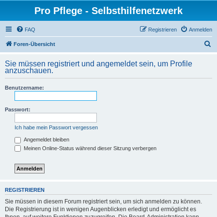
Pro Pflege - Selbsthilfenetzwerk
FAQ
Registrieren
Anmelden
S
Foren-Übersicht
u
Sie müssen registriert und angemeldet sein, um Profile
c
anzuschauen.
h
Benutzername:
e
Passwort:
Ich habe mein Passwort vergessen
Angemeldet bleiben
Meinen Online-Status während dieser Sitzung verbergen
REGISTRIEREN
Sie müssen in diesem Forum registriert sein, um sich anmelden zu können.
Die Registrierung ist in wenigen Augenblicken erledigt und ermöglicht es
Ihnen, auf weitere Funktionen zuzugreifen. Die Board-Administration kann