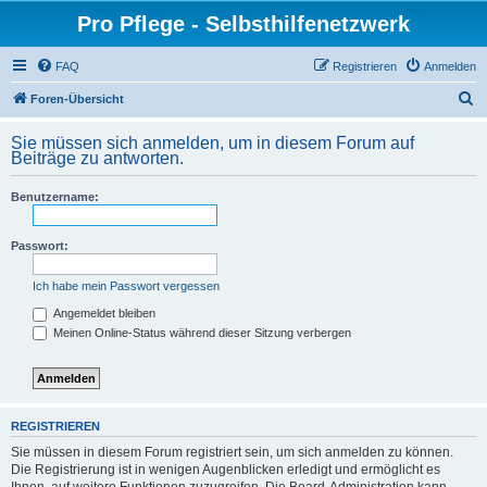
Pro Pflege - Selbsthilfenetzwerk
FAQ
Registrieren
Anmelden
S
Foren-Übersicht
u
Sie müssen sich anmelden, um in diesem Forum auf
c
Beiträge zu antworten.
h
Benutzername:
e
Passwort:
Ich habe mein Passwort vergessen
Angemeldet bleiben
Meinen Online-Status während dieser Sitzung verbergen
REGISTRIEREN
Sie müssen in diesem Forum registriert sein, um sich anmelden zu können.
Die Registrierung ist in wenigen Augenblicken erledigt und ermöglicht es
Ihnen, auf weitere Funktionen zuzugreifen. Die Board-Administration kann