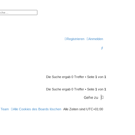
eiterte Suche
Registrieren
Anmelden
S
u
c
h
e
Die Suche ergab 0 Treffer • Seite
1
von
1
Die Suche ergab 0 Treffer • Seite
1
von
1
Gehe zu
 Team
Alle Cookies des Boards löschen
Alle Zeiten sind
UTC+01:00