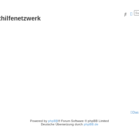
Suche
Erw
thilfenetzwerk
Das
Powered by
phpBB
® Forum Software © phpBB Limited
Deutsche Übersetzung durch
phpBB.de