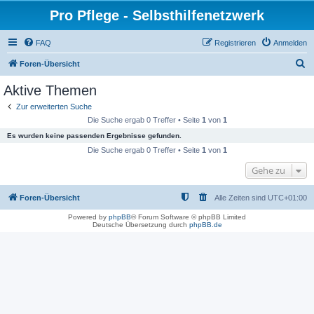
Pro Pflege - Selbsthilfenetzwerk
FAQ
Registrieren
Anmelden
S
Foren-Übersicht
u
Aktive Themen
c
Zur erweiterten Suche
h
Die Suche ergab 0 Treffer • Seite
1
von
1
e
Es wurden keine passenden Ergebnisse gefunden.
Die Suche ergab 0 Treffer • Seite
1
von
1
Gehe zu
Foren-Übersicht
Alle Zeiten sind
UTC+01:00
Powered by
phpBB
® Forum Software © phpBB Limited
Deutsche Übersetzung durch
phpBB.de