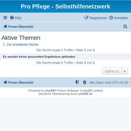
Pro Pflege - Selbsthilfenetzwerk
FAQ
Registrieren
Anmelden
S
Foren-Übersicht
u
Aktive Themen
c
Zur erweiterten Suche
h
Die Suche ergab 0 Treffer • Seite
1
von
1
e
Es wurden keine passenden Ergebnisse gefunden.
Die Suche ergab 0 Treffer • Seite
1
von
1
Gehe zu
Foren-Übersicht
Alle Zeiten sind
UTC+01:00
Powered by
phpBB
® Forum Software © phpBB Limited
Deutsche Übersetzung durch
phpBB.de