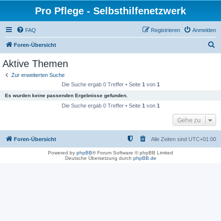
Pro Pflege - Selbsthilfenetzwerk
FAQ
Registrieren
Anmelden
S
Foren-Übersicht
u
Aktive Themen
c
Zur erweiterten Suche
h
Die Suche ergab 0 Treffer • Seite
1
von
1
e
Es wurden keine passenden Ergebnisse gefunden.
Die Suche ergab 0 Treffer • Seite
1
von
1
Gehe zu
Foren-Übersicht
Alle Zeiten sind
UTC+01:00
Powered by
phpBB
® Forum Software © phpBB Limited
Deutsche Übersetzung durch
phpBB.de