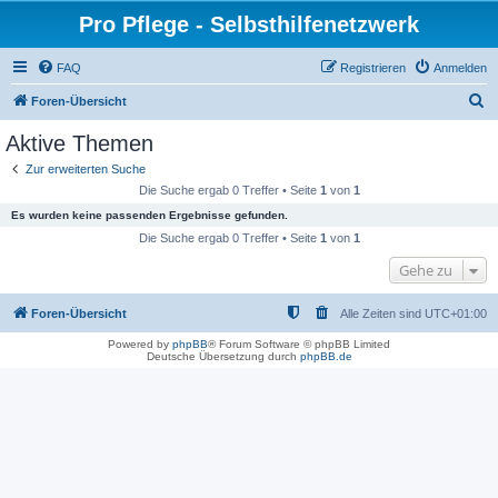
Pro Pflege - Selbsthilfenetzwerk
FAQ
Registrieren
Anmelden
S
Foren-Übersicht
u
Aktive Themen
c
Zur erweiterten Suche
h
Die Suche ergab 0 Treffer • Seite
1
von
1
e
Es wurden keine passenden Ergebnisse gefunden.
Die Suche ergab 0 Treffer • Seite
1
von
1
Gehe zu
Foren-Übersicht
Alle Zeiten sind
UTC+01:00
Powered by
phpBB
® Forum Software © phpBB Limited
Deutsche Übersetzung durch
phpBB.de