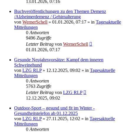
13.01.2026, 07:16
Buchveröffentlichungen zu den Themen Demenz
/Alzheimerdemenz / Gehirnalterung
von
WernerSchell
» 01.01.2026, 07:17 » in
Tagesaktuelle
Mitteilungen
0
Antworten
9496
Zugriffe
Letzter Beitrag
von
WernerSchell
01.01.2026, 07:17
Gesunde Neujahrsvorsätze: Kampf dem inneren
Schweinehund
von
LZG RLP
» 12.12.2025, 09:02 » in
Tagesaktuelle
Mitteilungen
0
Antworten
5763
Zugriffe
Letzter Beitrag
von
LZG RLP
12.12.2025, 09:02
Outdoor-Sport – gesund und fit im Winter -
Gesundheitstelefon ab 01.12.2025
von
LZG RLP
» 27.11.2025, 12:02 » in
Tagesaktuelle
Mitteilungen
0
Antworten