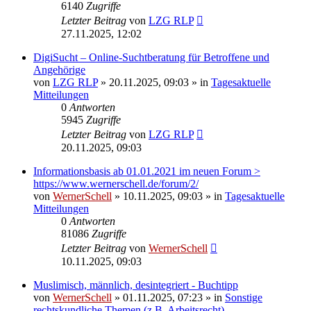
6140
Zugriffe
Letzter Beitrag
von
LZG RLP
27.11.2025, 12:02
DigiSucht – Online-Suchtberatung für Betroffene und
Angehörige
von
LZG RLP
» 20.11.2025, 09:03 » in
Tagesaktuelle
Mitteilungen
0
Antworten
5945
Zugriffe
Letzter Beitrag
von
LZG RLP
20.11.2025, 09:03
Informationsbasis ab 01.01.2021 im neuen Forum >
https://www.wernerschell.de/forum/2/
von
WernerSchell
» 10.11.2025, 09:03 » in
Tagesaktuelle
Mitteilungen
0
Antworten
81086
Zugriffe
Letzter Beitrag
von
WernerSchell
10.11.2025, 09:03
Muslimisch, männlich, desintegriert - Buchtipp
von
WernerSchell
» 01.11.2025, 07:23 » in
Sonstige
rechtskundliche Themen (z.B. Arbeitsrecht)