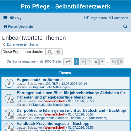
Pro Pflege - Selbsthilfenetzwerk
FAQ
Registrieren
Anmelden
S
Foren-Übersicht
u
Unbeantwortete Themen
c
Zur erweiterten Suche
h
Suche
Erweiterte Suche
e
Seite
1
von
50
1
2
3
4
5
50
Nä
Die Suche ergab mehr als 1000 Treffer
…
Themen
Augenschutz im Sommer
Letzter Beitrag von
LZG RLP
«
13.07.2026, 09:14
Verfasst in
Tagesaktuelle Mitteilungen
Ehrungen auf einen Blick für jahrzehntelange Aktivitäten für
Patienten und pflegebedürftige Menschen
Letzter Beitrag von
WernerSchell
«
01.07.2026, 06:58
Verfasst in
Tagesaktuelle Mitteilungen
Der politische Islam gehört nicht zu Deutschland - Buchtipp!
Letzter Beitrag von
WernerSchell
«
01.07.2026, 06:57
Verfasst in
Sonstige rechtskundliche Themen (z.B. Arbeitsrecht)
Handbuch Präventionsgesetz - Buchtipp
Letzter Beitrag von
WernerSchell
«
01.07.2026, 06:56
Verfasst in
Gesundheitswesen und –politik