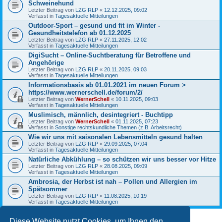
Schweinehund
Letzter Beitrag von
LZG RLP
«
12.12.2025, 09:02
Verfasst in
Tagesaktuelle Mitteilungen
Outdoor-Sport – gesund und fit im Winter -
Gesundheitstelefon ab 01.12.2025
Letzter Beitrag von
LZG RLP
«
27.11.2025, 12:02
Verfasst in
Tagesaktuelle Mitteilungen
DigiSucht – Online-Suchtberatung für Betroffene und
Angehörige
Letzter Beitrag von
LZG RLP
«
20.11.2025, 09:03
Verfasst in
Tagesaktuelle Mitteilungen
Informationsbasis ab 01.01.2021 im neuen Forum >
https://www.wernerschell.de/forum/2/
Letzter Beitrag von
WernerSchell
«
10.11.2025, 09:03
Verfasst in
Tagesaktuelle Mitteilungen
Muslimisch, männlich, desintegriert - Buchtipp
Letzter Beitrag von
WernerSchell
«
01.11.2025, 07:23
Verfasst in
Sonstige rechtskundliche Themen (z.B. Arbeitsrecht)
Wie wir uns mit saisonalen Lebensmitteln gesund halten
Letzter Beitrag von
LZG RLP
«
29.09.2025, 07:04
Verfasst in
Tagesaktuelle Mitteilungen
Natürliche Abkühlung – so schützen wir uns besser vor Hitze
Letzter Beitrag von
LZG RLP
«
28.08.2025, 09:09
Verfasst in
Tagesaktuelle Mitteilungen
Ambrosia, der Herbst ist nah – Pollen und Allergien im
Spätsommer
Letzter Beitrag von
LZG RLP
«
11.08.2025, 10:19
Verfasst in
Tagesaktuelle Mitteilungen
Diese Website nutzt Cookies, um Ihnen den