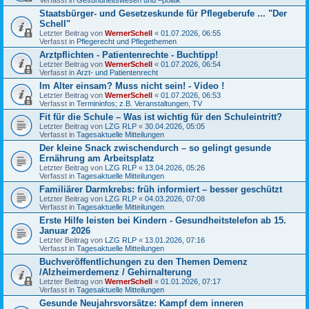
Staatsbürger- und Gesetzeskunde für Pflegeberufe ... "Der
Schell"
Letzter Beitrag von
WernerSchell
«
01.07.2026, 06:55
Verfasst in
Pflegerecht und Pflegethemen
Arztpflichten - Patientenrechte - Buchtipp!
Letzter Beitrag von
WernerSchell
«
01.07.2026, 06:54
Verfasst in
Arzt- und Patientenrecht
Im Alter einsam? Muss nicht sein! - Video !
Letzter Beitrag von
WernerSchell
«
01.07.2026, 06:53
Verfasst in
Termininfos; z.B. Veranstaltungen, TV
Fit für die Schule – Was ist wichtig für den Schuleintritt?
Letzter Beitrag von
LZG RLP
«
30.04.2026, 05:05
Verfasst in
Tagesaktuelle Mitteilungen
Der kleine Snack zwischendurch – so gelingt gesunde
Ernährung am Arbeitsplatz
Letzter Beitrag von
LZG RLP
«
13.04.2026, 05:26
Verfasst in
Tagesaktuelle Mitteilungen
Familiärer Darmkrebs: früh informiert – besser geschützt
Letzter Beitrag von
LZG RLP
«
04.03.2026, 07:08
Verfasst in
Tagesaktuelle Mitteilungen
Erste Hilfe leisten bei Kindern - Gesundheitstelefon ab 15.
Januar 2026
Letzter Beitrag von
LZG RLP
«
13.01.2026, 07:16
Verfasst in
Tagesaktuelle Mitteilungen
Buchveröffentlichungen zu den Themen Demenz
/Alzheimerdemenz / Gehirnalterung
Letzter Beitrag von
WernerSchell
«
01.01.2026, 07:17
Verfasst in
Tagesaktuelle Mitteilungen
Gesunde Neujahrsvorsätze: Kampf dem inneren