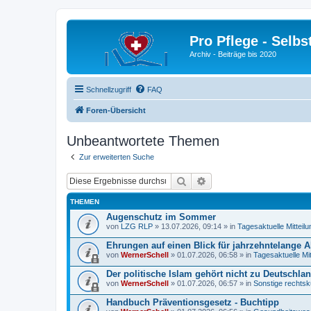
Pro Pflege - Selbs
Archiv - Beiträge bis 2020
Schnellzugriff
FAQ
Foren-Übersicht
Unbeantwortete Themen
Zur erweiterten Suche
Suche
Erweiterte Suche
THEMEN
Augenschutz im Sommer
von
LZG RLP
» 13.07.2026, 09:14 » in
Tagesaktuelle Mitteil
Ehrungen auf einen Blick für jahrzehntelange A
von
WernerSchell
» 01.07.2026, 06:58 » in
Tagesaktuelle Mi
Der politische Islam gehört nicht zu Deutschlan
von
WernerSchell
» 01.07.2026, 06:57 » in
Sonstige rechtsk
Handbuch Präventionsgesetz - Buchtipp