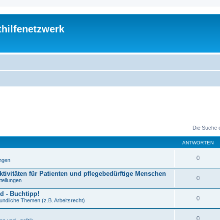
thilfenetzwerk
Die Suche 
ANTWORTEN
0
ungen
ktivitäten für Patienten und pflegebedürftige Menschen
0
tteilungen
d - Buchtipp!
0
undliche Themen (z.B. Arbeitsrecht)
0