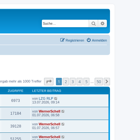
Suche
Erweiterte Suche
Registrieren
Anmelden
Seite
1
von
50
1
2
3
4
5
50
Nächste
ergab mehr als 1000 Treffer
…
ZUGRIFFE
LETZTER BEITRAG
von
LZG RLP
6973
13.07.2026, 09:14
von
WernerSchell
17184
01.07.2026, 06:58
von
WernerSchell
39128
01.07.2026, 06:57
von
WernerSchell
51255