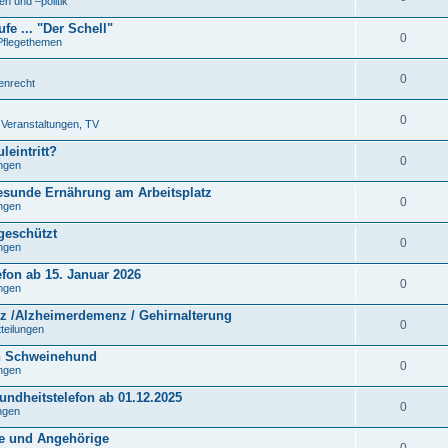
n und –politik
fe ... "Der Schell"
0
Pflegethemen
0
tenrecht
0
. Veranstaltungen, TV
leintritt?
0
ungen
gesunde Ernährung am Arbeitsplatz
0
ungen
 geschützt
0
ungen
efon ab 15. Januar 2026
0
ungen
 /Alzheimerdemenz / Gehirnalterung
0
tteilungen
n Schweinehund
0
ungen
undheitstelefon ab 01.12.2025
0
ungen
ne und Angehörige