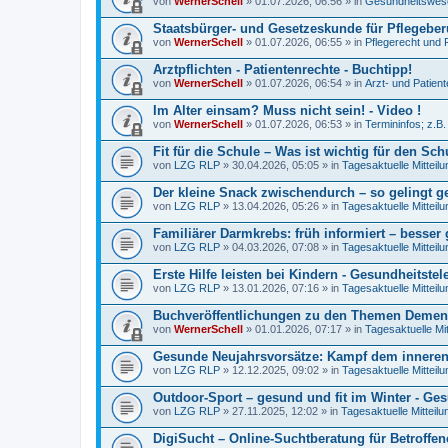
von
WernerSchell
» 01.07.2026, 06:56 » in
Gesundheitswese
Staatsbürger- und Gesetzeskunde für Pflegeberu
von
WernerSchell
» 01.07.2026, 06:55 » in
Pflegerecht und 
Arztpflichten - Patientenrechte - Buchtipp!
von
WernerSchell
» 01.07.2026, 06:54 » in
Arzt- und Patien
Im Alter einsam? Muss nicht sein! - Video !
von
WernerSchell
» 01.07.2026, 06:53 » in
Termininfos; z.B
Fit für die Schule – Was ist wichtig für den Schu
von
LZG RLP
» 30.04.2026, 05:05 » in
Tagesaktuelle Mitteil
Der kleine Snack zwischendurch – so gelingt 
von
LZG RLP
» 13.04.2026, 05:26 » in
Tagesaktuelle Mitteil
Familiärer Darmkrebs: früh informiert – besser
von
LZG RLP
» 04.03.2026, 07:08 » in
Tagesaktuelle Mitteil
Erste Hilfe leisten bei Kindern - Gesundheitstel
von
LZG RLP
» 13.01.2026, 07:16 » in
Tagesaktuelle Mitteil
Buchveröffentlichungen zu den Themen Demenz
von
WernerSchell
» 01.01.2026, 07:17 » in
Tagesaktuelle Mi
Gesunde Neujahrsvorsätze: Kampf dem innere
von
LZG RLP
» 12.12.2025, 09:02 » in
Tagesaktuelle Mitteil
Outdoor-Sport – gesund und fit im Winter - Ges
von
LZG RLP
» 27.11.2025, 12:02 » in
Tagesaktuelle Mitteil
DigiSucht – Online-Suchtberatung für Betroffe