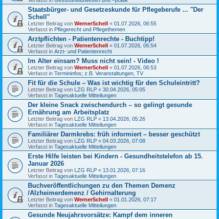
Staatsbürger- und Gesetzeskunde für Pflegeberufe ... "Der
Schell"
Letzter Beitrag von
WernerSchell
«
01.07.2026, 06:55
Verfasst in
Pflegerecht und Pflegethemen
Arztpflichten - Patientenrechte - Buchtipp!
Letzter Beitrag von
WernerSchell
«
01.07.2026, 06:54
Verfasst in
Arzt- und Patientenrecht
Im Alter einsam? Muss nicht sein! - Video !
Letzter Beitrag von
WernerSchell
«
01.07.2026, 06:53
Verfasst in
Termininfos; z.B. Veranstaltungen, TV
Fit für die Schule – Was ist wichtig für den Schuleintritt?
Letzter Beitrag von
LZG RLP
«
30.04.2026, 05:05
Verfasst in
Tagesaktuelle Mitteilungen
Der kleine Snack zwischendurch – so gelingt gesunde
Ernährung am Arbeitsplatz
Letzter Beitrag von
LZG RLP
«
13.04.2026, 05:26
Verfasst in
Tagesaktuelle Mitteilungen
Familiärer Darmkrebs: früh informiert – besser geschützt
Letzter Beitrag von
LZG RLP
«
04.03.2026, 07:08
Verfasst in
Tagesaktuelle Mitteilungen
Erste Hilfe leisten bei Kindern - Gesundheitstelefon ab 15.
Januar 2026
Letzter Beitrag von
LZG RLP
«
13.01.2026, 07:16
Verfasst in
Tagesaktuelle Mitteilungen
Buchveröffentlichungen zu den Themen Demenz
/Alzheimerdemenz / Gehirnalterung
Letzter Beitrag von
WernerSchell
«
01.01.2026, 07:17
Verfasst in
Tagesaktuelle Mitteilungen
Gesunde Neujahrsvorsätze: Kampf dem inneren