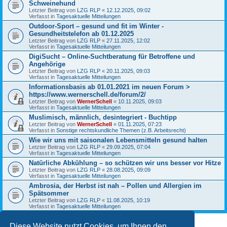
Schweinehund
Letzter Beitrag von
LZG RLP
«
12.12.2025, 09:02
Verfasst in
Tagesaktuelle Mitteilungen
Outdoor-Sport – gesund und fit im Winter -
Gesundheitstelefon ab 01.12.2025
Letzter Beitrag von
LZG RLP
«
27.11.2025, 12:02
Verfasst in
Tagesaktuelle Mitteilungen
DigiSucht – Online-Suchtberatung für Betroffene und
Angehörige
Letzter Beitrag von
LZG RLP
«
20.11.2025, 09:03
Verfasst in
Tagesaktuelle Mitteilungen
Informationsbasis ab 01.01.2021 im neuen Forum >
https://www.wernerschell.de/forum/2/
Letzter Beitrag von
WernerSchell
«
10.11.2025, 09:03
Verfasst in
Tagesaktuelle Mitteilungen
Muslimisch, männlich, desintegriert - Buchtipp
Letzter Beitrag von
WernerSchell
«
01.11.2025, 07:23
Verfasst in
Sonstige rechtskundliche Themen (z.B. Arbeitsrecht)
Wie wir uns mit saisonalen Lebensmitteln gesund halten
Letzter Beitrag von
LZG RLP
«
29.09.2025, 07:04
Verfasst in
Tagesaktuelle Mitteilungen
Natürliche Abkühlung – so schützen wir uns besser vor Hitze
Letzter Beitrag von
LZG RLP
«
28.08.2025, 09:09
Verfasst in
Tagesaktuelle Mitteilungen
Ambrosia, der Herbst ist nah – Pollen und Allergien im
Spätsommer
Letzter Beitrag von
LZG RLP
«
11.08.2025, 10:19
Verfasst in
Tagesaktuelle Mitteilungen
Diese Website nutzt Cookies, um Ihnen den