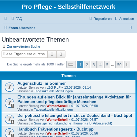
Pro Pflege - Selbsthilfenetzwerk
FAQ
Registrieren
Anmelden
S
Foren-Übersicht
u
Unbeantwortete Themen
c
Zur erweiterten Suche
h
Suche
Erweiterte Suche
e
Seite
1
von
50
1
2
3
4
5
50
Nä
Die Suche ergab mehr als 1000 Treffer
…
Themen
Augenschutz im Sommer
Letzter Beitrag von
LZG RLP
«
13.07.2026, 09:14
Verfasst in
Tagesaktuelle Mitteilungen
Ehrungen auf einen Blick für jahrzehntelange Aktivitäten für
Patienten und pflegebedürftige Menschen
Letzter Beitrag von
WernerSchell
«
01.07.2026, 06:58
Verfasst in
Tagesaktuelle Mitteilungen
Der politische Islam gehört nicht zu Deutschland - Buchtipp!
Letzter Beitrag von
WernerSchell
«
01.07.2026, 06:57
Verfasst in
Sonstige rechtskundliche Themen (z.B. Arbeitsrecht)
Handbuch Präventionsgesetz - Buchtipp
Letzter Beitrag von
WernerSchell
«
01.07.2026, 06:56
Verfasst in
Gesundheitswesen und –politik