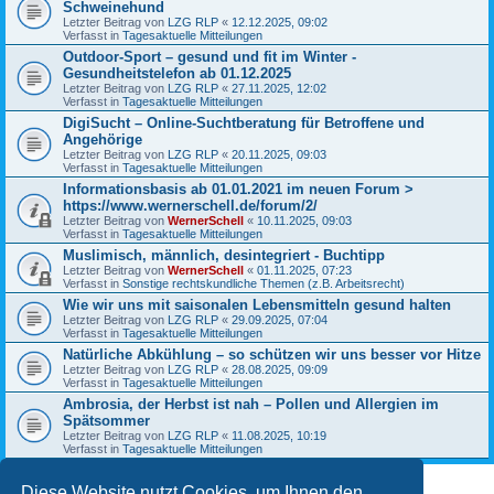
Schweinehund
Letzter Beitrag von
LZG RLP
«
12.12.2025, 09:02
Verfasst in
Tagesaktuelle Mitteilungen
Outdoor-Sport – gesund und fit im Winter -
Gesundheitstelefon ab 01.12.2025
Letzter Beitrag von
LZG RLP
«
27.11.2025, 12:02
Verfasst in
Tagesaktuelle Mitteilungen
DigiSucht – Online-Suchtberatung für Betroffene und
Angehörige
Letzter Beitrag von
LZG RLP
«
20.11.2025, 09:03
Verfasst in
Tagesaktuelle Mitteilungen
Informationsbasis ab 01.01.2021 im neuen Forum >
https://www.wernerschell.de/forum/2/
Letzter Beitrag von
WernerSchell
«
10.11.2025, 09:03
Verfasst in
Tagesaktuelle Mitteilungen
Muslimisch, männlich, desintegriert - Buchtipp
Letzter Beitrag von
WernerSchell
«
01.11.2025, 07:23
Verfasst in
Sonstige rechtskundliche Themen (z.B. Arbeitsrecht)
Wie wir uns mit saisonalen Lebensmitteln gesund halten
Letzter Beitrag von
LZG RLP
«
29.09.2025, 07:04
Verfasst in
Tagesaktuelle Mitteilungen
Natürliche Abkühlung – so schützen wir uns besser vor Hitze
Letzter Beitrag von
LZG RLP
«
28.08.2025, 09:09
Verfasst in
Tagesaktuelle Mitteilungen
Ambrosia, der Herbst ist nah – Pollen und Allergien im
Spätsommer
Letzter Beitrag von
LZG RLP
«
11.08.2025, 10:19
Verfasst in
Tagesaktuelle Mitteilungen
Diese Website nutzt Cookies, um Ihnen den