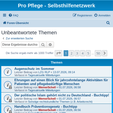
Pro Pflege - Selbsthilfenetzwerk
FAQ
Registrieren
Anmelden
S
Foren-Übersicht
u
Unbeantwortete Themen
c
Zur erweiterten Suche
h
Suche
Erweiterte Suche
e
Seite
1
von
50
1
2
3
4
5
50
Nä
Die Suche ergab mehr als 1000 Treffer
…
Themen
Augenschutz im Sommer
Letzter Beitrag von
LZG RLP
«
13.07.2026, 09:14
Verfasst in
Tagesaktuelle Mitteilungen
Ehrungen auf einen Blick für jahrzehntelange Aktivitäten für
Patienten und pflegebedürftige Menschen
Letzter Beitrag von
WernerSchell
«
01.07.2026, 06:58
Verfasst in
Tagesaktuelle Mitteilungen
Der politische Islam gehört nicht zu Deutschland - Buchtipp!
Letzter Beitrag von
WernerSchell
«
01.07.2026, 06:57
Verfasst in
Sonstige rechtskundliche Themen (z.B. Arbeitsrecht)
Handbuch Präventionsgesetz - Buchtipp
Letzter Beitrag von
WernerSchell
«
01.07.2026, 06:56
Verfasst in
Gesundheitswesen und –politik