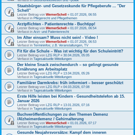
Staatsbürger- und Gesetzeskunde für Pflegeberufe ... "Der
Schell"
Letzter Beitrag von
WernerSchell
«
01.07.2026, 06:55
Verfasst in
Pflegerecht und Pflegethemen
Arztpflichten - Patientenrechte - Buchtipp!
Letzter Beitrag von
WernerSchell
«
01.07.2026, 06:54
Verfasst in
Arzt- und Patientenrecht
Im Alter einsam? Muss nicht sein! - Video !
Letzter Beitrag von
WernerSchell
«
01.07.2026, 06:53
Verfasst in
Termininfos; z.B. Veranstaltungen, TV
Fit für die Schule – Was ist wichtig für den Schuleintritt?
Letzter Beitrag von
LZG RLP
«
30.04.2026, 05:05
Verfasst in
Tagesaktuelle Mitteilungen
Der kleine Snack zwischendurch – so gelingt gesunde
Ernährung am Arbeitsplatz
Letzter Beitrag von
LZG RLP
«
13.04.2026, 05:26
Verfasst in
Tagesaktuelle Mitteilungen
Familiärer Darmkrebs: früh informiert – besser geschützt
Letzter Beitrag von
LZG RLP
«
04.03.2026, 07:08
Verfasst in
Tagesaktuelle Mitteilungen
Erste Hilfe leisten bei Kindern - Gesundheitstelefon ab 15.
Januar 2026
Letzter Beitrag von
LZG RLP
«
13.01.2026, 07:16
Verfasst in
Tagesaktuelle Mitteilungen
Buchveröffentlichungen zu den Themen Demenz
/Alzheimerdemenz / Gehirnalterung
Letzter Beitrag von
WernerSchell
«
01.01.2026, 07:17
Verfasst in
Tagesaktuelle Mitteilungen
Gesunde Neujahrsvorsätze: Kampf dem inneren