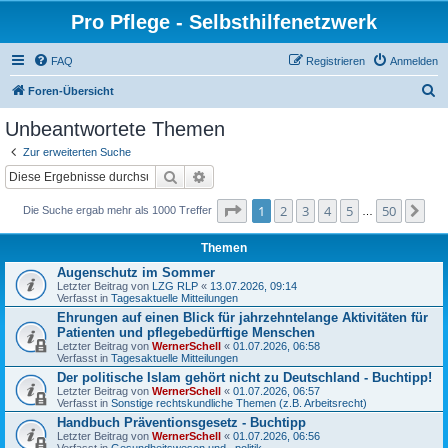
Pro Pflege - Selbsthilfenetzwerk
FAQ
Registrieren
Anmelden
S
Foren-Übersicht
u
Unbeantwortete Themen
c
Zur erweiterten Suche
h
Suche
Erweiterte Suche
e
Seite
1
von
50
1
2
3
4
5
50
Nä
Die Suche ergab mehr als 1000 Treffer
…
Themen
Augenschutz im Sommer
Letzter Beitrag von
LZG RLP
«
13.07.2026, 09:14
Verfasst in
Tagesaktuelle Mitteilungen
Ehrungen auf einen Blick für jahrzehntelange Aktivitäten für
Patienten und pflegebedürftige Menschen
Letzter Beitrag von
WernerSchell
«
01.07.2026, 06:58
Verfasst in
Tagesaktuelle Mitteilungen
Der politische Islam gehört nicht zu Deutschland - Buchtipp!
Letzter Beitrag von
WernerSchell
«
01.07.2026, 06:57
Verfasst in
Sonstige rechtskundliche Themen (z.B. Arbeitsrecht)
Handbuch Präventionsgesetz - Buchtipp
Letzter Beitrag von
WernerSchell
«
01.07.2026, 06:56
Verfasst in
Gesundheitswesen und –politik