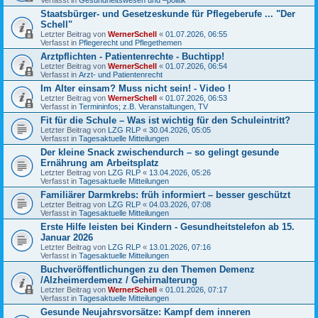
Staatsbürger- und Gesetzeskunde für Pflegeberufe ... "Der
Schell"
Letzter Beitrag von
WernerSchell
«
01.07.2026, 06:55
Verfasst in
Pflegerecht und Pflegethemen
Arztpflichten - Patientenrechte - Buchtipp!
Letzter Beitrag von
WernerSchell
«
01.07.2026, 06:54
Verfasst in
Arzt- und Patientenrecht
Im Alter einsam? Muss nicht sein! - Video !
Letzter Beitrag von
WernerSchell
«
01.07.2026, 06:53
Verfasst in
Termininfos; z.B. Veranstaltungen, TV
Fit für die Schule – Was ist wichtig für den Schuleintritt?
Letzter Beitrag von
LZG RLP
«
30.04.2026, 05:05
Verfasst in
Tagesaktuelle Mitteilungen
Der kleine Snack zwischendurch – so gelingt gesunde
Ernährung am Arbeitsplatz
Letzter Beitrag von
LZG RLP
«
13.04.2026, 05:26
Verfasst in
Tagesaktuelle Mitteilungen
Familiärer Darmkrebs: früh informiert – besser geschützt
Letzter Beitrag von
LZG RLP
«
04.03.2026, 07:08
Verfasst in
Tagesaktuelle Mitteilungen
Erste Hilfe leisten bei Kindern - Gesundheitstelefon ab 15.
Januar 2026
Letzter Beitrag von
LZG RLP
«
13.01.2026, 07:16
Verfasst in
Tagesaktuelle Mitteilungen
Buchveröffentlichungen zu den Themen Demenz
/Alzheimerdemenz / Gehirnalterung
Letzter Beitrag von
WernerSchell
«
01.01.2026, 07:17
Verfasst in
Tagesaktuelle Mitteilungen
Gesunde Neujahrsvorsätze: Kampf dem inneren