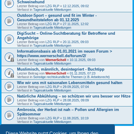
Schweinehund
Letzter Beitrag von
LZG RLP
«
12.12.2025, 09:02
Verfasst in
Tagesaktuelle Mitteilungen
Outdoor-Sport – gesund und fit im Winter -
Gesundheitstelefon ab 01.12.2025
Letzter Beitrag von
LZG RLP
«
27.11.2025, 12:02
Verfasst in
Tagesaktuelle Mitteilungen
DigiSucht – Online-Suchtberatung für Betroffene und
Angehörige
Letzter Beitrag von
LZG RLP
«
20.11.2025, 09:03
Verfasst in
Tagesaktuelle Mitteilungen
Informationsbasis ab 01.01.2021 im neuen Forum >
https://www.wernerschell.de/forum/2/
Letzter Beitrag von
WernerSchell
«
10.11.2025, 09:03
Verfasst in
Tagesaktuelle Mitteilungen
Muslimisch, männlich, desintegriert - Buchtipp
Letzter Beitrag von
WernerSchell
«
01.11.2025, 07:23
Verfasst in
Sonstige rechtskundliche Themen (z.B. Arbeitsrecht)
Wie wir uns mit saisonalen Lebensmitteln gesund halten
Letzter Beitrag von
LZG RLP
«
29.09.2025, 07:04
Verfasst in
Tagesaktuelle Mitteilungen
Natürliche Abkühlung – so schützen wir uns besser vor Hitze
Letzter Beitrag von
LZG RLP
«
28.08.2025, 09:09
Verfasst in
Tagesaktuelle Mitteilungen
Ambrosia, der Herbst ist nah – Pollen und Allergien im
Spätsommer
Letzter Beitrag von
LZG RLP
«
11.08.2025, 10:19
Verfasst in
Tagesaktuelle Mitteilungen
Diese Website nutzt Cookies, um Ihnen den