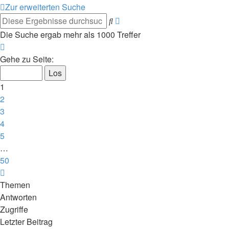
Zur erweiterten Suche
Erweiterte
Suche
Suche
Die Suche ergab mehr als 1000 Treffer
Seite
1
Gehe zu Seite:
von
50
1
2
3
4
5
…
50
Nächste
Themen
Antworten
Zugriffe
Letzter Beitrag