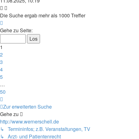
11.08.2025, 10:19
Die Suche ergab mehr als 1000 Treffer
Seite
1
Gehe zu Seite:
von
50
1
2
3
4
5
…
50
Nächste
Zur erweiterten Suche
Gehe zu
http://www.wernerschell.de
↳ Termininfos; z.B. Veranstaltungen, TV
↳ Arzt- und Patientenrecht