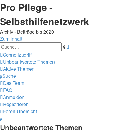
Pro Pflege -
Selbsthilfenetzwerk
Archiv - Beiträge bis 2020
Zum Inhalt
Erweiterte
Suche
Suche
Schnellzugriff
Unbeantwortete Themen
Aktive Themen
Suche
Das Team
FAQ
Anmelden
Registrieren
Foren-Übersicht
Suche
Unbeantwortete Themen