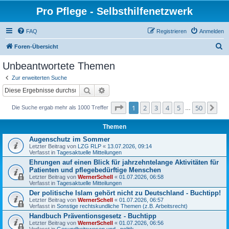
Pro Pflege - Selbsthilfenetzwerk
FAQ
Registrieren
Anmelden
S
Foren-Übersicht
u
Unbeantwortete Themen
c
Zur erweiterten Suche
h
Suche
Erweiterte Suche
e
Seite
1
von
50
1
2
3
4
5
50
Nä
Die Suche ergab mehr als 1000 Treffer
…
Themen
Augenschutz im Sommer
Letzter Beitrag von
LZG RLP
«
13.07.2026, 09:14
Verfasst in
Tagesaktuelle Mitteilungen
Ehrungen auf einen Blick für jahrzehntelange Aktivitäten für
Patienten und pflegebedürftige Menschen
Letzter Beitrag von
WernerSchell
«
01.07.2026, 06:58
Verfasst in
Tagesaktuelle Mitteilungen
Der politische Islam gehört nicht zu Deutschland - Buchtipp!
Letzter Beitrag von
WernerSchell
«
01.07.2026, 06:57
Verfasst in
Sonstige rechtskundliche Themen (z.B. Arbeitsrecht)
Handbuch Präventionsgesetz - Buchtipp
Letzter Beitrag von
WernerSchell
«
01.07.2026, 06:56
Verfasst in
Gesundheitswesen und –politik