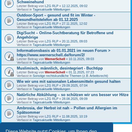
Schweinehund
Letzter Beitrag von
LZG RLP
«
12.12.2025, 09:02
Verfasst in
Tagesaktuelle Mitteilungen
Outdoor-Sport – gesund und fit im Winter -
Gesundheitstelefon ab 01.12.2025
Letzter Beitrag von
LZG RLP
«
27.11.2025, 12:02
Verfasst in
Tagesaktuelle Mitteilungen
DigiSucht – Online-Suchtberatung für Betroffene und
Angehörige
Letzter Beitrag von
LZG RLP
«
20.11.2025, 09:03
Verfasst in
Tagesaktuelle Mitteilungen
Informationsbasis ab 01.01.2021 im neuen Forum >
https://www.wernerschell.de/forum/2/
Letzter Beitrag von
WernerSchell
«
10.11.2025, 09:03
Verfasst in
Tagesaktuelle Mitteilungen
Muslimisch, männlich, desintegriert - Buchtipp
Letzter Beitrag von
WernerSchell
«
01.11.2025, 07:23
Verfasst in
Sonstige rechtskundliche Themen (z.B. Arbeitsrecht)
Wie wir uns mit saisonalen Lebensmitteln gesund halten
Letzter Beitrag von
LZG RLP
«
29.09.2025, 07:04
Verfasst in
Tagesaktuelle Mitteilungen
Natürliche Abkühlung – so schützen wir uns besser vor Hitze
Letzter Beitrag von
LZG RLP
«
28.08.2025, 09:09
Verfasst in
Tagesaktuelle Mitteilungen
Ambrosia, der Herbst ist nah – Pollen und Allergien im
Spätsommer
Letzter Beitrag von
LZG RLP
«
11.08.2025, 10:19
Verfasst in
Tagesaktuelle Mitteilungen
Diese Website nutzt Cookies, um Ihnen den