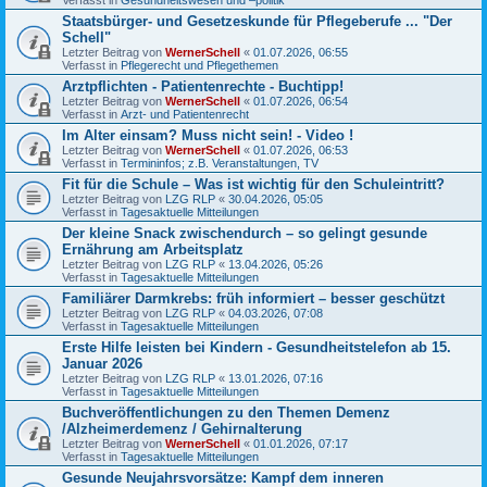
Staatsbürger- und Gesetzeskunde für Pflegeberufe ... "Der
Schell"
Letzter Beitrag von
WernerSchell
«
01.07.2026, 06:55
Verfasst in
Pflegerecht und Pflegethemen
Arztpflichten - Patientenrechte - Buchtipp!
Letzter Beitrag von
WernerSchell
«
01.07.2026, 06:54
Verfasst in
Arzt- und Patientenrecht
Im Alter einsam? Muss nicht sein! - Video !
Letzter Beitrag von
WernerSchell
«
01.07.2026, 06:53
Verfasst in
Termininfos; z.B. Veranstaltungen, TV
Fit für die Schule – Was ist wichtig für den Schuleintritt?
Letzter Beitrag von
LZG RLP
«
30.04.2026, 05:05
Verfasst in
Tagesaktuelle Mitteilungen
Der kleine Snack zwischendurch – so gelingt gesunde
Ernährung am Arbeitsplatz
Letzter Beitrag von
LZG RLP
«
13.04.2026, 05:26
Verfasst in
Tagesaktuelle Mitteilungen
Familiärer Darmkrebs: früh informiert – besser geschützt
Letzter Beitrag von
LZG RLP
«
04.03.2026, 07:08
Verfasst in
Tagesaktuelle Mitteilungen
Erste Hilfe leisten bei Kindern - Gesundheitstelefon ab 15.
Januar 2026
Letzter Beitrag von
LZG RLP
«
13.01.2026, 07:16
Verfasst in
Tagesaktuelle Mitteilungen
Buchveröffentlichungen zu den Themen Demenz
/Alzheimerdemenz / Gehirnalterung
Letzter Beitrag von
WernerSchell
«
01.01.2026, 07:17
Verfasst in
Tagesaktuelle Mitteilungen
Gesunde Neujahrsvorsätze: Kampf dem inneren