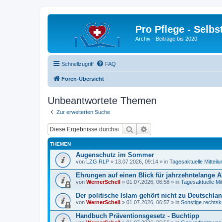
Pro Pflege - Selbs
Archiv - Beiträge bis 2020
Schnellzugriff
FAQ
Foren-Übersicht
Unbeantwortete Themen
Zur erweiterten Suche
Suche
Erweiterte Suche
THEMEN
Augenschutz im Sommer
von
LZG RLP
» 13.07.2026, 09:14 » in
Tagesaktuelle Mitteil
Ehrungen auf einen Blick für jahrzehntelange A
von
WernerSchell
» 01.07.2026, 06:58 » in
Tagesaktuelle Mi
Der politische Islam gehört nicht zu Deutschlan
von
WernerSchell
» 01.07.2026, 06:57 » in
Sonstige rechtsk
Handbuch Präventionsgesetz - Buchtipp