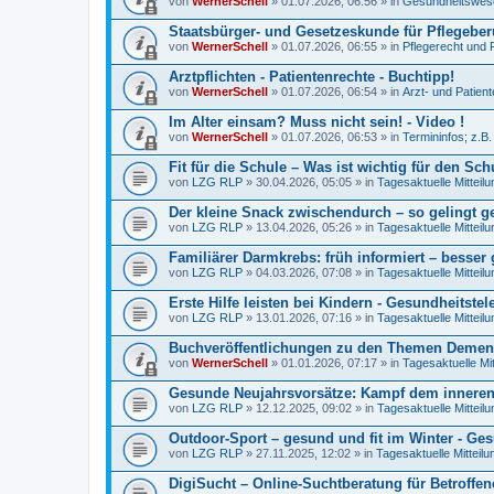
von
WernerSchell
» 01.07.2026, 06:56 » in
Gesundheitswese
Staatsbürger- und Gesetzeskunde für Pflegeberu
von
WernerSchell
» 01.07.2026, 06:55 » in
Pflegerecht und 
Arztpflichten - Patientenrechte - Buchtipp!
von
WernerSchell
» 01.07.2026, 06:54 » in
Arzt- und Patien
Im Alter einsam? Muss nicht sein! - Video !
von
WernerSchell
» 01.07.2026, 06:53 » in
Termininfos; z.B
Fit für die Schule – Was ist wichtig für den Schu
von
LZG RLP
» 30.04.2026, 05:05 » in
Tagesaktuelle Mitteil
Der kleine Snack zwischendurch – so gelingt 
von
LZG RLP
» 13.04.2026, 05:26 » in
Tagesaktuelle Mitteil
Familiärer Darmkrebs: früh informiert – besser
von
LZG RLP
» 04.03.2026, 07:08 » in
Tagesaktuelle Mitteil
Erste Hilfe leisten bei Kindern - Gesundheitstel
von
LZG RLP
» 13.01.2026, 07:16 » in
Tagesaktuelle Mitteil
Buchveröffentlichungen zu den Themen Demenz
von
WernerSchell
» 01.01.2026, 07:17 » in
Tagesaktuelle Mi
Gesunde Neujahrsvorsätze: Kampf dem innere
von
LZG RLP
» 12.12.2025, 09:02 » in
Tagesaktuelle Mitteil
Outdoor-Sport – gesund und fit im Winter - Ges
von
LZG RLP
» 27.11.2025, 12:02 » in
Tagesaktuelle Mitteil
DigiSucht – Online-Suchtberatung für Betroffe