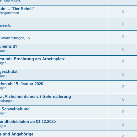
n und –politik
fe ... "Der Schell"
0
Pflegethemen
0
tenrecht
0
. Veranstaltungen, TV
leintritt?
0
ungen
gesunde Ernährung am Arbeitsplatz
0
ungen
 geschützt
0
ungen
efon ab 15. Januar 2026
0
ungen
 /Alzheimerdemenz / Gehirnalterung
0
tteilungen
n Schweinehund
0
ungen
undheitstelefon ab 01.12.2025
0
ungen
ne und Angehörige