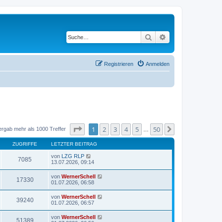
Suche
Erweiterte Suche
Registrieren
Anmelden
Seite
1
von
50
1
2
3
4
5
50
Nächste
ergab mehr als 1000 Treffer
…
ZUGRIFFE
LETZTER BEITRAG
von
LZG RLP
7085
13.07.2026, 09:14
von
WernerSchell
17330
01.07.2026, 06:58
von
WernerSchell
39240
01.07.2026, 06:57
von
WernerSchell
51389