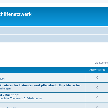
thilfenetzwerk
Die Suche 
ANTWORTEN
0
ungen
ktivitäten für Patienten und pflegebedürftige Menschen
0
tteilungen
d - Buchtipp!
0
undliche Themen (z.B. Arbeitsrecht)
0