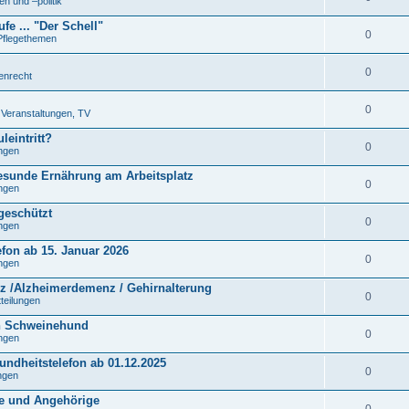
n und –politik
fe ... "Der Schell"
0
Pflegethemen
0
tenrecht
0
. Veranstaltungen, TV
leintritt?
0
ungen
gesunde Ernährung am Arbeitsplatz
0
ungen
 geschützt
0
ungen
efon ab 15. Januar 2026
0
ungen
 /Alzheimerdemenz / Gehirnalterung
0
tteilungen
n Schweinehund
0
ungen
undheitstelefon ab 01.12.2025
0
ungen
ne und Angehörige