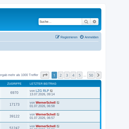
Suche
Erweiterte Suche
Registrieren
Anmelden
Seite
1
von
50
1
2
3
4
5
50
Nächste
ergab mehr als 1000 Treffer
…
ZUGRIFFE
LETZTER BEITRAG
von
LZG RLP
6970
13.07.2026, 09:14
von
WernerSchell
17173
01.07.2026, 06:58
von
WernerSchell
39122
01.07.2026, 06:57
von
WernerSchell
51247