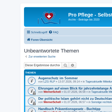
Pro Pflege - Selbs
Archiv - Beiträge bis 2020
Schnellzugriff
FAQ
Foren-Übersicht
Unbeantwortete Themen
Zur erweiterten Suche
Suche
Erweiterte Suche
THEMEN
Augenschutz im Sommer
von
LZG RLP
» 13.07.2026, 09:14 » in
Tagesaktuelle Mitteil
Ehrungen auf einen Blick für jahrzehntelange A
von
WernerSchell
» 01.07.2026, 06:58 » in
Tagesaktuelle Mi
Der politische Islam gehört nicht zu Deutschlan
von
WernerSchell
» 01.07.2026, 06:57 » in
Sonstige rechtsk
Handbuch Präventionsgesetz - Buchtipp