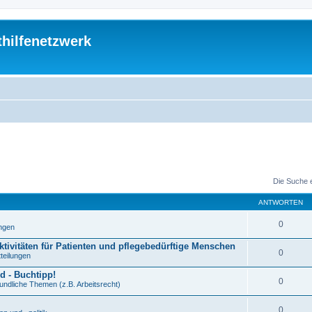
thilfenetzwerk
Die Suche 
ANTWORTEN
0
ungen
ktivitäten für Patienten und pflegebedürftige Menschen
0
tteilungen
d - Buchtipp!
0
undliche Themen (z.B. Arbeitsrecht)
0