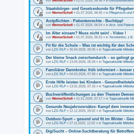
von
WernerSchell
» 01.07.2026, 06:56 » in
Gesundheitswese
Staatsbürger- und Gesetzeskunde für Pflegeberu
von
WernerSchell
» 01.07.2026, 06:55 » in
Pflegerecht und 
Arztpflichten - Patientenrechte - Buchtipp!
von
WernerSchell
» 01.07.2026, 06:54 » in
Arzt- und Patien
Im Alter einsam? Muss nicht sein! - Video !
von
WernerSchell
» 01.07.2026, 06:53 » in
Termininfos; z.B
Fit für die Schule – Was ist wichtig für den Schu
von
LZG RLP
» 30.04.2026, 05:05 » in
Tagesaktuelle Mitteil
Der kleine Snack zwischendurch – so gelingt 
von
LZG RLP
» 13.04.2026, 05:26 » in
Tagesaktuelle Mitteil
Familiärer Darmkrebs: früh informiert – besser
von
LZG RLP
» 04.03.2026, 07:08 » in
Tagesaktuelle Mitteil
Erste Hilfe leisten bei Kindern - Gesundheitstel
von
LZG RLP
» 13.01.2026, 07:16 » in
Tagesaktuelle Mitteil
Buchveröffentlichungen zu den Themen Demenz
von
WernerSchell
» 01.01.2026, 07:17 » in
Tagesaktuelle Mi
Gesunde Neujahrsvorsätze: Kampf dem innere
von
LZG RLP
» 12.12.2025, 09:02 » in
Tagesaktuelle Mitteil
Outdoor-Sport – gesund und fit im Winter - Ges
von
LZG RLP
» 27.11.2025, 12:02 » in
Tagesaktuelle Mitteil
DigiSucht – Online-Suchtberatung für Betroffe