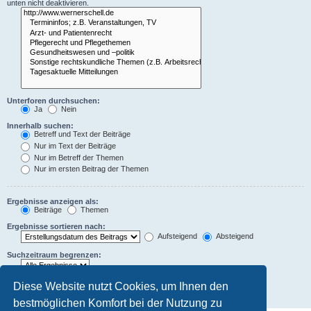
unten nicht deaktivieren.
Unterforen durchsuchen:
Ja
Nein
Innerhalb suchen:
Betreff und Text der Beiträge
Nur im Text der Beiträge
Nur im Betreff der Themen
Nur im ersten Beitrag der Themen
Ergebnisse anzeigen als:
Beiträge
Themen
Ergebnisse sortieren nach:
Aufsteigend
Absteigend
Suchzeitraum begrenzen:
Die ersten:
Diese Website nutzt Cookies, um Ihnen den
Zeichen der Beiträge anzeigen
bestmöglichen Komfort bei der Nutzung zu