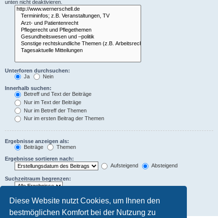
unten nicht deaktivieren.
Unterforen durchsuchen:
Ja
Nein
Innerhalb suchen:
Betreff und Text der Beiträge
Nur im Text der Beiträge
Nur im Betreff der Themen
Nur im ersten Beitrag der Themen
Ergebnisse anzeigen als:
Beiträge
Themen
Ergebnisse sortieren nach:
Aufsteigend
Absteigend
Suchzeitraum begrenzen:
Die ersten:
Diese Website nutzt Cookies, um Ihnen den
Zeichen der Beiträge anzeigen
bestmöglichen Komfort bei der Nutzung zu