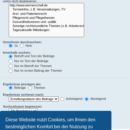
unten nicht deaktivieren.
Unterforen durchsuchen:
Ja
Nein
Innerhalb suchen:
Betreff und Text der Beiträge
Nur im Text der Beiträge
Nur im Betreff der Themen
Nur im ersten Beitrag der Themen
Ergebnisse anzeigen als:
Beiträge
Themen
Ergebnisse sortieren nach:
Aufsteigend
Absteigend
Suchzeitraum begrenzen:
Die ersten:
Diese Website nutzt Cookies, um Ihnen den
Zeichen der Beiträge anzeigen
bestmöglichen Komfort bei der Nutzung zu