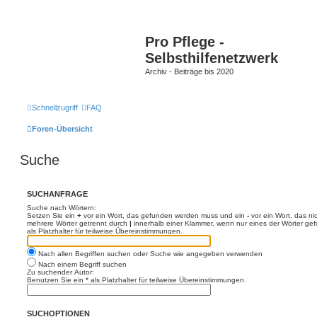
Pro Pflege -
Selbsthilfenetzwerk
Archiv - Beiträge bis 2020
Schnellzugriff
FAQ
Foren-Übersicht
Suche
SUCHANFRAGE
Suche nach Wörtern:
Setzen Sie ein
+
vor ein Wort, das gefunden werden muss und ein
-
vor ein Wort, das n
mehrere Wörter getrennt durch
|
innerhalb einer Klammer, wenn nur eines der Wörter ge
als Platzhalter für teilweise Übereinstimmungen.
Nach allen Begriffen suchen oder Suche wie angegeben verwenden
Nach einem Begriff suchen
Zu suchender Autor:
Benutzen Sie ein * als Platzhalter für teilweise Übereinstimmungen.
SUCHOPTIONEN