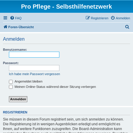
Pro Pflege - Selbsthilfenetzwerk
FAQ
Registrieren
Anmelden
S
Foren-Übersicht
u
Anmelden
c
h
Benutzername:
e
Passwort:
Ich habe mein Passwort vergessen
Angemeldet bleiben
Meinen Online-Status während dieser Sitzung verbergen
REGISTRIEREN
Sie müssen in diesem Forum registriert sein, um sich anmelden zu können.
Die Registrierung ist in wenigen Augenblicken erledigt und ermöglicht es
Ihnen, auf weitere Funktionen zuzugreifen. Die Board-Administration kann