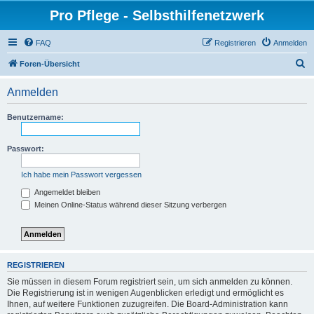
Pro Pflege - Selbsthilfenetzwerk
FAQ
Registrieren
Anmelden
S
Foren-Übersicht
u
Anmelden
c
h
Benutzername:
e
Passwort:
Ich habe mein Passwort vergessen
Angemeldet bleiben
Meinen Online-Status während dieser Sitzung verbergen
REGISTRIEREN
Sie müssen in diesem Forum registriert sein, um sich anmelden zu können.
Die Registrierung ist in wenigen Augenblicken erledigt und ermöglicht es
Ihnen, auf weitere Funktionen zuzugreifen. Die Board-Administration kann