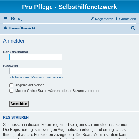
Pro Pflege - Selbsthilfenetzwerk
FAQ
Registrieren
Anmelden
S
Foren-Übersicht
u
Anmelden
c
h
Benutzername:
e
Passwort:
Ich habe mein Passwort vergessen
Angemeldet bleiben
Meinen Online-Status während dieser Sitzung verbergen
REGISTRIEREN
Sie müssen in diesem Forum registriert sein, um sich anmelden zu können.
Die Registrierung ist in wenigen Augenblicken erledigt und ermöglicht es
Ihnen, auf weitere Funktionen zuzugreifen. Die Board-Administration kann