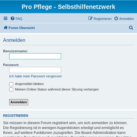
Pro Pflege - Selbsthilfenetzwerk
FAQ
Registrieren
Anmelden
S
Foren-Übersicht
u
Anmelden
c
h
Benutzername:
e
Passwort:
Ich habe mein Passwort vergessen
Angemeldet bleiben
Meinen Online-Status während dieser Sitzung verbergen
REGISTRIEREN
Sie müssen in diesem Forum registriert sein, um sich anmelden zu können.
Die Registrierung ist in wenigen Augenblicken erledigt und ermöglicht es
Ihnen, auf weitere Funktionen zuzugreifen. Die Board-Administration kann