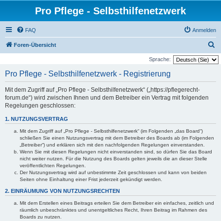
Pro Pflege - Selbsthilfenetzwerk
FAQ
Anmelden
S
Foren-Übersicht
u
Sprache:
c
Pro Pflege - Selbsthilfenetzwerk - Registrierung
h
Mit dem Zugriff auf „Pro Pflege - Selbsthilfenetzwerk“ („https://pflegerecht-
e
forum.de“) wird zwischen Ihnen und dem Betreiber ein Vertrag mit folgenden
Regelungen geschlossen:
1. NUTZUNGSVERTRAG
Mit dem Zugriff auf „Pro Pflege - Selbsthilfenetzwerk“ (im Folgenden „das Board“)
schließen Sie einen Nutzungsvertrag mit dem Betreiber des Boards ab (im Folgenden
„Betreiber“) und erklären sich mit den nachfolgenden Regelungen einverstanden.
Wenn Sie mit diesen Regelungen nicht einverstanden sind, so dürfen Sie das Board
nicht weiter nutzen. Für die Nutzung des Boards gelten jeweils die an dieser Stelle
veröffentlichten Regelungen.
Der Nutzungsvertrag wird auf unbestimmte Zeit geschlossen und kann von beiden
Seiten ohne Einhaltung einer Frist jederzeit gekündigt werden.
2. EINRÄUMUNG VON NUTZUNGSRECHTEN
Mit dem Erstellen eines Beitrags erteilen Sie dem Betreiber ein einfaches, zeitlich und
räumlich unbeschränktes und unentgeltliches Recht, Ihren Beitrag im Rahmen des
Boards zu nutzen.