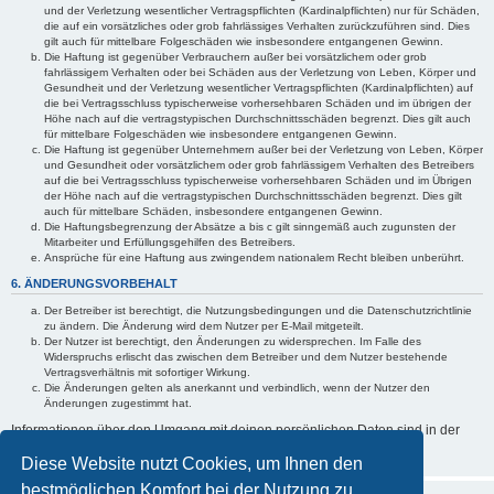
und der Verletzung wesentlicher Vertragspflichten (Kardinalpflichten) nur für Schäden,
die auf ein vorsätzliches oder grob fahrlässiges Verhalten zurückzuführen sind. Dies
gilt auch für mittelbare Folgeschäden wie insbesondere entgangenen Gewinn.
Die Haftung ist gegenüber Verbrauchern außer bei vorsätzlichem oder grob
fahrlässigem Verhalten oder bei Schäden aus der Verletzung von Leben, Körper und
Gesundheit und der Verletzung wesentlicher Vertragspflichten (Kardinalpflichten) auf
die bei Vertragsschluss typischerweise vorhersehbaren Schäden und im übrigen der
Höhe nach auf die vertragstypischen Durchschnittsschäden begrenzt. Dies gilt auch
für mittelbare Folgeschäden wie insbesondere entgangenen Gewinn.
Die Haftung ist gegenüber Unternehmern außer bei der Verletzung von Leben, Körper
und Gesundheit oder vorsätzlichem oder grob fahrlässigem Verhalten des Betreibers
auf die bei Vertragsschluss typischerweise vorhersehbaren Schäden und im Übrigen
der Höhe nach auf die vertragstypischen Durchschnittsschäden begrenzt. Dies gilt
auch für mittelbare Schäden, insbesondere entgangenen Gewinn.
Die Haftungsbegrenzung der Absätze a bis c gilt sinngemäß auch zugunsten der
Mitarbeiter und Erfüllungsgehilfen des Betreibers.
Ansprüche für eine Haftung aus zwingendem nationalem Recht bleiben unberührt.
6. ÄNDERUNGSVORBEHALT
Der Betreiber ist berechtigt, die Nutzungsbedingungen und die Datenschutzrichtlinie
zu ändern. Die Änderung wird dem Nutzer per E-Mail mitgeteilt.
Der Nutzer ist berechtigt, den Änderungen zu widersprechen. Im Falle des
Widerspruchs erlischt das zwischen dem Betreiber und dem Nutzer bestehende
Vertragsverhältnis mit sofortiger Wirkung.
Die Änderungen gelten als anerkannt und verbindlich, wenn der Nutzer den
Änderungen zugestimmt hat.
Informationen über den Umgang mit deinen persönlichen Daten sind in der
Datenschutzrichtlinie
enthalten.
Diese Website nutzt Cookies, um Ihnen den
bestmöglichen Komfort bei der Nutzung zu