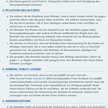
Das Nutzungsrecht nach Punkt 2, Unterpunkt a bleibt auch nach Kündigung des
Nutzungsvertrages bestehen.
3. PFLICHTEN DES NUTZERS
Sie erklären mit der Erstellung eines Beitrags, dass er keine Inhalte enthält, die gegen
geltendes Recht oder die guten Sitten verstoßen. Sie erklären insbesondere, dass
Sie das Recht besitzen, die in Ihren Beiträgen verwendeten Links und Bilder zu
setzen bzw. zu verwenden.
Der Betreiber des Boards übt das Hausrecht aus. Bei Verstößen gegen diese
Nutzungsbedingungen oder anderer im Board veröffentlichten Regeln kann der
Betreiber Sie nach Abmahnung zeitweise oder dauerhaft von der Nutzung dieses
Boards ausschließen und Ihnen ein Hausverbot erteilen.
Sie nehmen zur Kenntnis, dass der Betreiber keine Verantwortung für die Inhalte von
Beiträgen übernimmt, die er nicht selbst erstellt hat oder die er nicht zur Kenntnis
genommen hat. Sie gestatten dem Betreiber, Ihr Benutzerkonto, Beiträge und
Funktionen jederzeit zu löschen oder zu sperren.
Sie gestatten dem Betreiber darüber hinaus, Ihre Beiträge abzuändern, sofern sie
gegen o. g. Regeln verstoßen oder geeignet sind, dem Betreiber oder einem Dritten
Schaden zuzufügen.
4. GENERAL PUBLIC LICENSE
Sie nehmen zur Kenntnis, dass es sich bei phpBB um eine unter der „
GNU General Public License v2
“ (GPL) bereitgestellten Foren-Software von phpBB
Limited (www.phpbb.com) handelt; deutschsprachige Informationen werden durch die
deutschsprachige Community unter www.phpbb.de zur Verfügung gestellt. Beide
haben keinen Einfluss auf die Art und Weise, wie die Software verwendet wird. Sie
können insbesondere die Verwendung der Software für bestimmte Zwecke nicht
untersagen oder auf Inhalte fremder Foren Einfluss nehmen.
5. GEWÄHRLEISTUNG
Der Betreiber haftet mit Ausnahme der Verletzung von Leben, Körper und Gesundheit