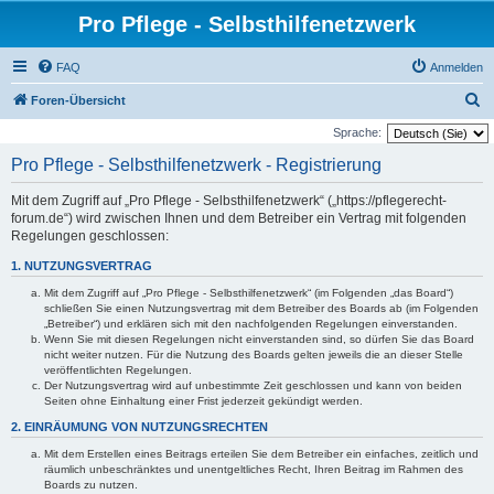
Pro Pflege - Selbsthilfenetzwerk
FAQ
Anmelden
S
Foren-Übersicht
u
Sprache:
c
Pro Pflege - Selbsthilfenetzwerk - Registrierung
h
Mit dem Zugriff auf „Pro Pflege - Selbsthilfenetzwerk“ („https://pflegerecht-
e
forum.de“) wird zwischen Ihnen und dem Betreiber ein Vertrag mit folgenden
Regelungen geschlossen:
1. NUTZUNGSVERTRAG
Mit dem Zugriff auf „Pro Pflege - Selbsthilfenetzwerk“ (im Folgenden „das Board“)
schließen Sie einen Nutzungsvertrag mit dem Betreiber des Boards ab (im Folgenden
„Betreiber“) und erklären sich mit den nachfolgenden Regelungen einverstanden.
Wenn Sie mit diesen Regelungen nicht einverstanden sind, so dürfen Sie das Board
nicht weiter nutzen. Für die Nutzung des Boards gelten jeweils die an dieser Stelle
veröffentlichten Regelungen.
Der Nutzungsvertrag wird auf unbestimmte Zeit geschlossen und kann von beiden
Seiten ohne Einhaltung einer Frist jederzeit gekündigt werden.
2. EINRÄUMUNG VON NUTZUNGSRECHTEN
Mit dem Erstellen eines Beitrags erteilen Sie dem Betreiber ein einfaches, zeitlich und
räumlich unbeschränktes und unentgeltliches Recht, Ihren Beitrag im Rahmen des
Boards zu nutzen.