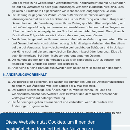
und der Verletzung wesentlicher Vertragspflichten (Kardinalpflichten) nur für Schäden,
die auf ein vorsätzliches oder grob fahrlässiges Verhalten zurückzuführen sind. Dies
gilt auch für mittelbare Folgeschäden wie insbesondere entgangenen Gewinn.
Die Haftung ist gegenüber Verbrauchern außer bei vorsätzlichem oder grob
fahrlässigem Verhalten oder bei Schäden aus der Verletzung von Leben, Körper und
Gesundheit und der Verletzung wesentlicher Vertragspflichten (Kardinalpflichten) auf
die bei Vertragsschluss typischerweise vorhersehbaren Schäden und im übrigen der
Höhe nach auf die vertragstypischen Durchschnittsschäden begrenzt. Dies gilt auch
für mittelbare Folgeschäden wie insbesondere entgangenen Gewinn.
Die Haftung ist gegenüber Unternehmern außer bei der Verletzung von Leben, Körper
und Gesundheit oder vorsätzlichem oder grob fahrlässigem Verhalten des Betreibers
auf die bei Vertragsschluss typischerweise vorhersehbaren Schäden und im Übrigen
der Höhe nach auf die vertragstypischen Durchschnittsschäden begrenzt. Dies gilt
auch für mittelbare Schäden, insbesondere entgangenen Gewinn.
Die Haftungsbegrenzung der Absätze a bis c gilt sinngemäß auch zugunsten der
Mitarbeiter und Erfüllungsgehilfen des Betreibers.
Ansprüche für eine Haftung aus zwingendem nationalem Recht bleiben unberührt.
6. ÄNDERUNGSVORBEHALT
Der Betreiber ist berechtigt, die Nutzungsbedingungen und die Datenschutzrichtlinie
zu ändern. Die Änderung wird dem Nutzer per E-Mail mitgeteilt.
Der Nutzer ist berechtigt, den Änderungen zu widersprechen. Im Falle des
Widerspruchs erlischt das zwischen dem Betreiber und dem Nutzer bestehende
Vertragsverhältnis mit sofortiger Wirkung.
Die Änderungen gelten als anerkannt und verbindlich, wenn der Nutzer den
Änderungen zugestimmt hat.
Informationen über den Umgang mit deinen persönlichen Daten sind in der
Datenschutzrichtlinie
enthalten.
Diese Website nutzt Cookies, um Ihnen den
bestmöglichen Komfort bei der Nutzung zu