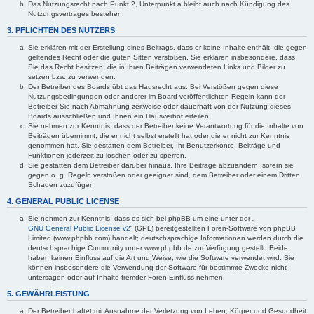
Das Nutzungsrecht nach Punkt 2, Unterpunkt a bleibt auch nach Kündigung des
Nutzungsvertrages bestehen.
3. PFLICHTEN DES NUTZERS
Sie erklären mit der Erstellung eines Beitrags, dass er keine Inhalte enthält, die gegen
geltendes Recht oder die guten Sitten verstoßen. Sie erklären insbesondere, dass
Sie das Recht besitzen, die in Ihren Beiträgen verwendeten Links und Bilder zu
setzen bzw. zu verwenden.
Der Betreiber des Boards übt das Hausrecht aus. Bei Verstößen gegen diese
Nutzungsbedingungen oder anderer im Board veröffentlichten Regeln kann der
Betreiber Sie nach Abmahnung zeitweise oder dauerhaft von der Nutzung dieses
Boards ausschließen und Ihnen ein Hausverbot erteilen.
Sie nehmen zur Kenntnis, dass der Betreiber keine Verantwortung für die Inhalte von
Beiträgen übernimmt, die er nicht selbst erstellt hat oder die er nicht zur Kenntnis
genommen hat. Sie gestatten dem Betreiber, Ihr Benutzerkonto, Beiträge und
Funktionen jederzeit zu löschen oder zu sperren.
Sie gestatten dem Betreiber darüber hinaus, Ihre Beiträge abzuändern, sofern sie
gegen o. g. Regeln verstoßen oder geeignet sind, dem Betreiber oder einem Dritten
Schaden zuzufügen.
4. GENERAL PUBLIC LICENSE
Sie nehmen zur Kenntnis, dass es sich bei phpBB um eine unter der „
GNU General Public License v2
“ (GPL) bereitgestellten Foren-Software von phpBB
Limited (www.phpbb.com) handelt; deutschsprachige Informationen werden durch die
deutschsprachige Community unter www.phpbb.de zur Verfügung gestellt. Beide
haben keinen Einfluss auf die Art und Weise, wie die Software verwendet wird. Sie
können insbesondere die Verwendung der Software für bestimmte Zwecke nicht
untersagen oder auf Inhalte fremder Foren Einfluss nehmen.
5. GEWÄHRLEISTUNG
Der Betreiber haftet mit Ausnahme der Verletzung von Leben, Körper und Gesundheit