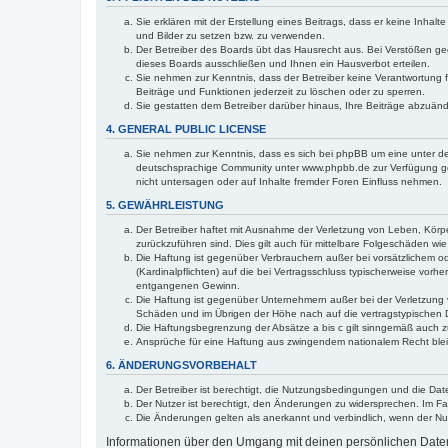
Sie erklären mit der Erstellung eines Beitrags, dass er keine Inhal
und Bilder zu setzen bzw. zu verwenden.
Der Betreiber des Boards übt das Hausrecht aus. Bei Verstößen g
dieses Boards ausschließen und Ihnen ein Hausverbot erteilen.
Sie nehmen zur Kenntnis, dass der Betreiber keine Verantwortung für
Beiträge und Funktionen jederzeit zu löschen oder zu sperren.
Sie gestatten dem Betreiber darüber hinaus, Ihre Beiträge abzuän
4. GENERAL PUBLIC LICENSE
Sie nehmen zur Kenntnis, dass es sich bei phpBB um eine unter de
deutschsprachige Community unter www.phpbb.de zur Verfügung gest
nicht untersagen oder auf Inhalte fremder Foren Einfluss nehmen.
5. GEWÄHRLEISTUNG
Der Betreiber haftet mit Ausnahme der Verletzung von Leben, Körper
zurückzuführen sind. Dies gilt auch für mittelbare Folgeschäden 
Die Haftung ist gegenüber Verbrauchern außer bei vorsätzlichem o
(Kardinalpflichten) auf die bei Vertragsschluss typischerweise vo
entgangenen Gewinn.
Die Haftung ist gegenüber Unternehmern außer bei der Verletzung 
Schäden und im Übrigen der Höhe nach auf die vertragstypischen 
Die Haftungsbegrenzung der Absätze a bis c gilt sinngemäß auch zu
Ansprüche für eine Haftung aus zwingendem nationalem Recht blei
6. ÄNDERUNGSVORBEHALT
Der Betreiber ist berechtigt, die Nutzungsbedingungen und die Date
Der Nutzer ist berechtigt, den Änderungen zu widersprechen. Im Fa
Die Änderungen gelten als anerkannt und verbindlich, wenn der N
Informationen über den Umgang mit deinen persönlichen Daten