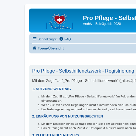
Pro Pflege - Selbs
Archiv - Beiträge bis 2020
Schnellzugriff
FAQ
Foren-Übersicht
Pro Pflege - Selbsthilfenetzwerk - Registrierung
Mit dem Zugriff auf „Pro Pflege - Selbsthilfenetzwerk“ („https
1. NUTZUNGSVERTRAG
Mit dem Zugriff auf „Pro Pflege - Selbsthilfenetzwerk“ (im Folgen
einverstanden.
Wenn Sie mit diesen Regelungen nicht einverstanden sind, so dürfen
Der Nutzungsvertrag wird auf unbestimmte Zeit geschlossen und kan
2. EINRÄUMUNG VON NUTZUNGSRECHTEN
Mit dem Erstellen eines Beitrags erteilen Sie dem Betreiber ein ei
Das Nutzungsrecht nach Punkt 2, Unterpunkt a bleibt auch nach 
3. PFLICHTEN DES NUTZERS