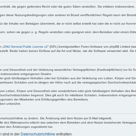
te enthält, die gegen geltendes Recht oder die guten Sitten verstoßen. Sie erklären insbesondere
egen diese Nutzungsbedingungen oder anderer im Board veröffentlichten Regeln kann der Betre
 die Inhalte von Beiträgen übernimmt, die er nicht selbst erstellt hat oder die er nicht zur Ken
dern, sofern sie gegen o. g. Regeln verstoßen oder geeignet sind, dem Betreiber oder einem Dri
r „
GNU General Public License v2
“ (GPL) bereitgestellten Foren-Software von phpBB Limited (
ellt. Beide haben keinen Einfluss auf die Art und Weise, wie die Software verwendet wird. Si
 und Gesundheit und der Verletzung wesentlicher Vertragspflichten (Kardinalpflichten) nur für Sc
wie insbesondere entgangenen Gewinn.
der grob fahrlässigem Verhalten oder bei Schäden aus der Verletzung von Leben, Körper und Ges
rhersehbaren Schäden und im übrigen der Höhe nach auf die vertragstypischen Durchschnittsschäde
von Leben, Körper und Gesundheit oder vorsätzlichem oder grob fahrlässigem Verhalten des Betr
Durchschnittsschäden begrenzt. Dies gilt auch für mittelbare Schäden, insbesondere entgangen
gunsten der Mitarbeiter und Erfüllungsgehilfen des Betreibers.
ben unberührt.
nschutzrichtlinie zu ändern. Die Änderung wird dem Nutzer per E-Mail mitgeteilt.
lle des Widerspruchs erlischt das zwischen dem Betreiber und dem Nutzer bestehende Vertragsverh
utzer den Änderungen zugestimmt hat.
 sind in der
Datenschutzrichtlinie
enthalten.