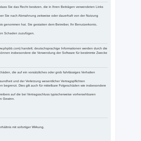
, dass Sie das Recht besitzen, die in Ihren Beiträgen verwendeten Links
iber Sie nach Abmahnung zeitweise oder dauerhaft von der Nutzung
ntnis genommen hat. Sie gestatten dem Betreiber, Ihr Benutzerkonto,
tten Schaden zuzufügen.
www.phpbb.com) handelt; deutschsprachige Informationen werden durch die
e können insbesondere die Verwendung der Software für bestimmte Zwecke
häden, die auf ein vorsätzliches oder grob fahrlässiges Verhalten
undheit und der Verletzung wesentlicher Vertragspflichten
n begrenzt. Dies gilt auch für mittelbare Folgeschäden wie insbesondere
eibers auf die bei Vertragsschluss typischerweise vorhersehbaren
en Gewinn.
ältnis mit sofortiger Wirkung.