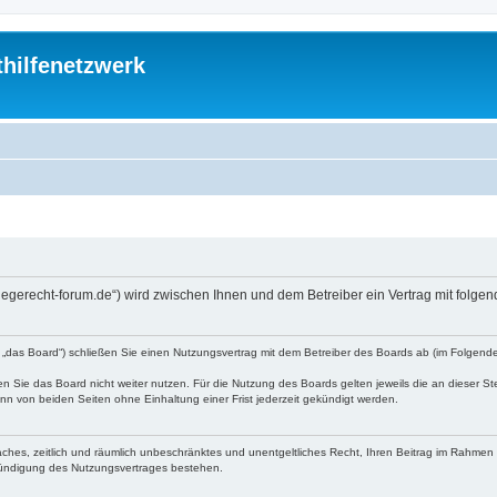
thilfenetzwerk
://pflegerecht-forum.de“) wird zwischen Ihnen und dem Betreiber ein Vertrag mit fo
den „das Board“) schließen Sie einen Nutzungsvertrag mit dem Betreiber des Boards ab (im Folgen
 Sie das Board nicht weiter nutzen. Für die Nutzung des Boards gelten jeweils die an dieser Ste
n von beiden Seiten ohne Einhaltung einer Frist jederzeit gekündigt werden.
nfaches, zeitlich und räumlich unbeschränktes und unentgeltliches Recht, Ihren Beitrag im Rahme
Kündigung des Nutzungsvertrages bestehen.