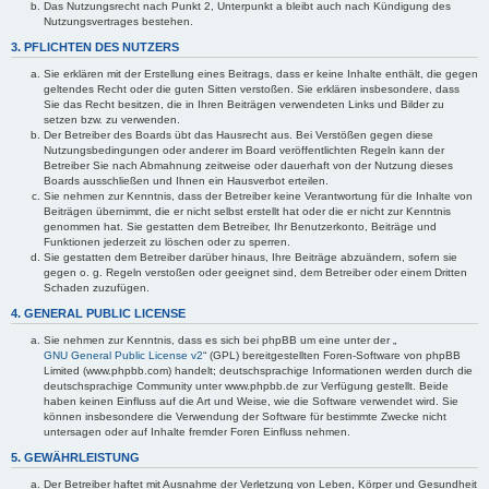
Das Nutzungsrecht nach Punkt 2, Unterpunkt a bleibt auch nach Kündigung des
Nutzungsvertrages bestehen.
3. PFLICHTEN DES NUTZERS
Sie erklären mit der Erstellung eines Beitrags, dass er keine Inhalte enthält, die gegen
geltendes Recht oder die guten Sitten verstoßen. Sie erklären insbesondere, dass
Sie das Recht besitzen, die in Ihren Beiträgen verwendeten Links und Bilder zu
setzen bzw. zu verwenden.
Der Betreiber des Boards übt das Hausrecht aus. Bei Verstößen gegen diese
Nutzungsbedingungen oder anderer im Board veröffentlichten Regeln kann der
Betreiber Sie nach Abmahnung zeitweise oder dauerhaft von der Nutzung dieses
Boards ausschließen und Ihnen ein Hausverbot erteilen.
Sie nehmen zur Kenntnis, dass der Betreiber keine Verantwortung für die Inhalte von
Beiträgen übernimmt, die er nicht selbst erstellt hat oder die er nicht zur Kenntnis
genommen hat. Sie gestatten dem Betreiber, Ihr Benutzerkonto, Beiträge und
Funktionen jederzeit zu löschen oder zu sperren.
Sie gestatten dem Betreiber darüber hinaus, Ihre Beiträge abzuändern, sofern sie
gegen o. g. Regeln verstoßen oder geeignet sind, dem Betreiber oder einem Dritten
Schaden zuzufügen.
4. GENERAL PUBLIC LICENSE
Sie nehmen zur Kenntnis, dass es sich bei phpBB um eine unter der „
GNU General Public License v2
“ (GPL) bereitgestellten Foren-Software von phpBB
Limited (www.phpbb.com) handelt; deutschsprachige Informationen werden durch die
deutschsprachige Community unter www.phpbb.de zur Verfügung gestellt. Beide
haben keinen Einfluss auf die Art und Weise, wie die Software verwendet wird. Sie
können insbesondere die Verwendung der Software für bestimmte Zwecke nicht
untersagen oder auf Inhalte fremder Foren Einfluss nehmen.
5. GEWÄHRLEISTUNG
Der Betreiber haftet mit Ausnahme der Verletzung von Leben, Körper und Gesundheit