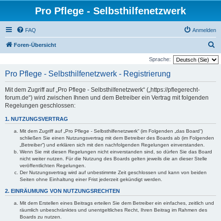
Pro Pflege - Selbsthilfenetzwerk
FAQ
Anmelden
S
Foren-Übersicht
u
Sprache:
c
Pro Pflege - Selbsthilfenetzwerk - Registrierung
h
Mit dem Zugriff auf „Pro Pflege - Selbsthilfenetzwerk“ („https://pflegerecht-
e
forum.de“) wird zwischen Ihnen und dem Betreiber ein Vertrag mit folgenden
Regelungen geschlossen:
1. NUTZUNGSVERTRAG
Mit dem Zugriff auf „Pro Pflege - Selbsthilfenetzwerk“ (im Folgenden „das Board“)
schließen Sie einen Nutzungsvertrag mit dem Betreiber des Boards ab (im Folgenden
„Betreiber“) und erklären sich mit den nachfolgenden Regelungen einverstanden.
Wenn Sie mit diesen Regelungen nicht einverstanden sind, so dürfen Sie das Board
nicht weiter nutzen. Für die Nutzung des Boards gelten jeweils die an dieser Stelle
veröffentlichten Regelungen.
Der Nutzungsvertrag wird auf unbestimmte Zeit geschlossen und kann von beiden
Seiten ohne Einhaltung einer Frist jederzeit gekündigt werden.
2. EINRÄUMUNG VON NUTZUNGSRECHTEN
Mit dem Erstellen eines Beitrags erteilen Sie dem Betreiber ein einfaches, zeitlich und
räumlich unbeschränktes und unentgeltliches Recht, Ihren Beitrag im Rahmen des
Boards zu nutzen.