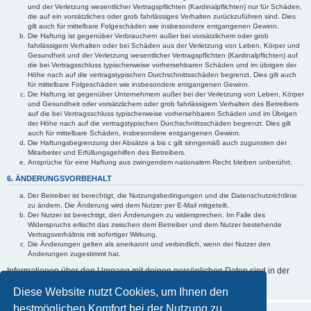
und der Verletzung wesentlicher Vertragspflichten (Kardinalpflichten) nur für Schäden,
die auf ein vorsätzliches oder grob fahrlässiges Verhalten zurückzuführen sind. Dies
gilt auch für mittelbare Folgeschäden wie insbesondere entgangenen Gewinn.
Die Haftung ist gegenüber Verbrauchern außer bei vorsätzlichem oder grob
fahrlässigem Verhalten oder bei Schäden aus der Verletzung von Leben, Körper und
Gesundheit und der Verletzung wesentlicher Vertragspflichten (Kardinalpflichten) auf
die bei Vertragsschluss typischerweise vorhersehbaren Schäden und im übrigen der
Höhe nach auf die vertragstypischen Durchschnittsschäden begrenzt. Dies gilt auch
für mittelbare Folgeschäden wie insbesondere entgangenen Gewinn.
Die Haftung ist gegenüber Unternehmern außer bei der Verletzung von Leben, Körper
und Gesundheit oder vorsätzlichem oder grob fahrlässigem Verhalten des Betreibers
auf die bei Vertragsschluss typischerweise vorhersehbaren Schäden und im Übrigen
der Höhe nach auf die vertragstypischen Durchschnittsschäden begrenzt. Dies gilt
auch für mittelbare Schäden, insbesondere entgangenen Gewinn.
Die Haftungsbegrenzung der Absätze a bis c gilt sinngemäß auch zugunsten der
Mitarbeiter und Erfüllungsgehilfen des Betreibers.
Ansprüche für eine Haftung aus zwingendem nationalem Recht bleiben unberührt.
6. ÄNDERUNGSVORBEHALT
Der Betreiber ist berechtigt, die Nutzungsbedingungen und die Datenschutzrichtlinie
zu ändern. Die Änderung wird dem Nutzer per E-Mail mitgeteilt.
Der Nutzer ist berechtigt, den Änderungen zu widersprechen. Im Falle des
Widerspruchs erlischt das zwischen dem Betreiber und dem Nutzer bestehende
Vertragsverhältnis mit sofortiger Wirkung.
Die Änderungen gelten als anerkannt und verbindlich, wenn der Nutzer den
Änderungen zugestimmt hat.
Informationen über den Umgang mit deinen persönlichen Daten sind in der
Datenschutzrichtlinie
enthalten.
Diese Website nutzt Cookies, um Ihnen den
bestmöglichen Komfort bei der Nutzung zu